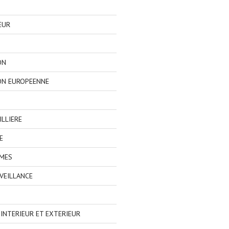
EUR
ON
ON EUROPEENNE
LLIERE
E
IMES
VEILLANCE
NTERIEUR ET EXTERIEUR