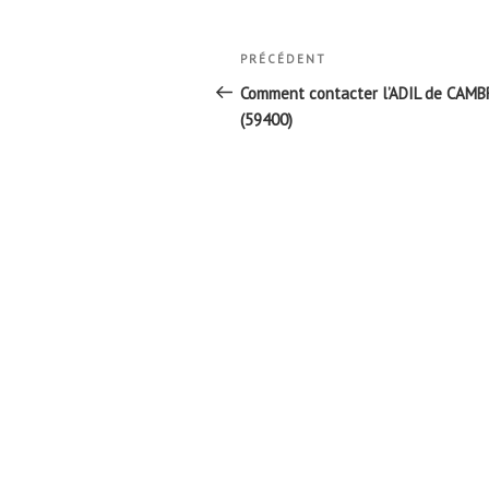
Navigation
Article
PRÉCÉDENT
de
précédent
Comment contacter l’ADIL de CAMB
l’article
(59400)