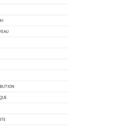
XI
'EAU
IBUTION
QUE
NTE