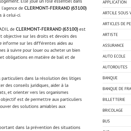
logement. Elle joue un rôle essentiel dans
APPLICATION
 l’agence de
CLERMONT-FERRAND (63100)
ARTCILE SOUS
 à celui-ci.
ARTICLES DE P
l’ADIL de
CLERMONT-FERRAND (63100)
est
ARTISTE
t objective sur les droits et devoirs des
le informe sur les différentes aides au
ASSURANCE
es à suivre pour louer ou acheter un bien
AUTO ECOLE
s et obligations en matière de bail et de
AUTOROUTES
BANQUE
articuliers dans la résolution des litiges
r des conseils juridiques, aider à la
BANQUE DE FR
ats, et orienter vers les organismes
objectif est de permettre aux particuliers
BILLETTERIE
 trouver des solutions amiables aux
BRICOLAGE
BUS
important dans la prévention des situations