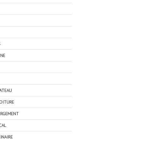
S
GNE
BATEAU
OITURE
ERGEMENT
CAL
INAIRE