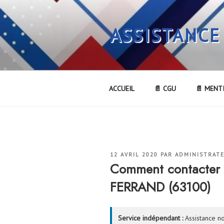
Aller
au
ASSISTANCE
contenu
principal
ACCUEIL
📄 CGU
📄 MENT
PUBLIÉ
12 AVRIL 2020
PAR
ADMINISTRAT
LE
Comment contacter
FERRAND (63100)
Service indépendant :
Assistance no