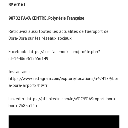
BP 60161
98702 FAA’A CENTRE, Polynésie Française
Retrouvez aussi toutes les actualités de l’aéroport de
Bora-Bora sur les réseaux sociaux.
Facebook :
https://b-m.facebook.com/profile.php?
id=144869615556149
Instagram :
https://www.instagram.com/explore/locations/3424179/bor
a-bora-airport/?hl=fr
LinkedIn :
https://pf.linkedin.com/in/a%C3%A9roport-bora-
bora-2b85a14a