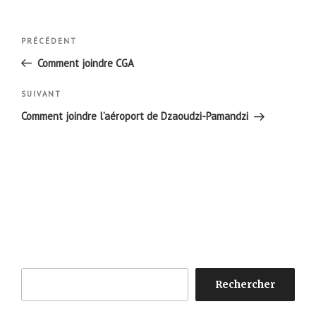
Navigation
Article
PRÉCÉDENT
de
précédent
Comment joindre CGA
l’article
Article
SUIVANT
suivant
Comment joindre l’aéroport de Dzaoudzi-Pamandzi
Rechercher
Rechercher