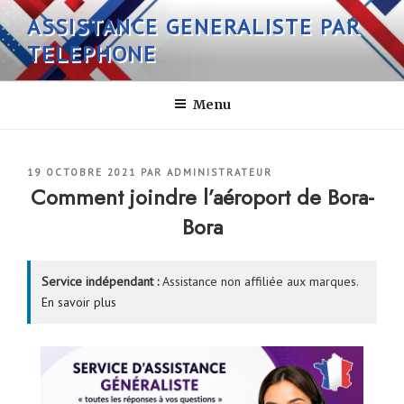
Aller
ASSISTANCE GENERALISTE PAR
au
TELEPHONE
contenu
principal
Menu
PUBLIÉ
19 OCTOBRE 2021
PAR
ADMINISTRATEUR
LE
Comment joindre l’aéroport de Bora-
Bora
Service indépendant :
Assistance non affiliée aux marques.
En savoir plus