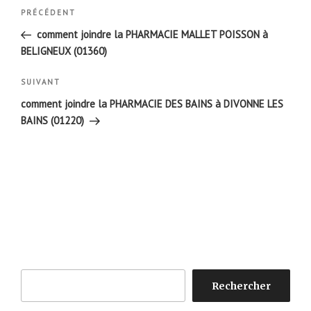
Navigation
Article
PRÉCÉDENT
de
précédent
comment joindre la PHARMACIE MALLET POISSON à
l’article
BELIGNEUX (01360)
Article
SUIVANT
suivant
comment joindre la PHARMACIE DES BAINS à DIVONNE LES
BAINS (01220)
Rechercher
Rechercher