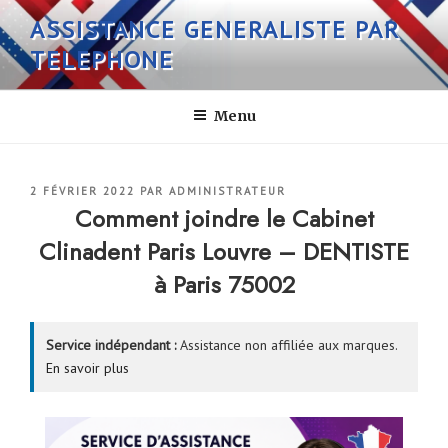
Aller
ASSISTANCE GENERALISTE PAR
au
TELEPHONE
contenu
principal
Menu
PUBLIÉ
2 FÉVRIER 2022
PAR
ADMINISTRATEUR
LE
Comment joindre le Cabinet
Clinadent Paris Louvre – DENTISTE
à Paris 75002
Service indépendant :
Assistance non affiliée aux marques.
En savoir plus