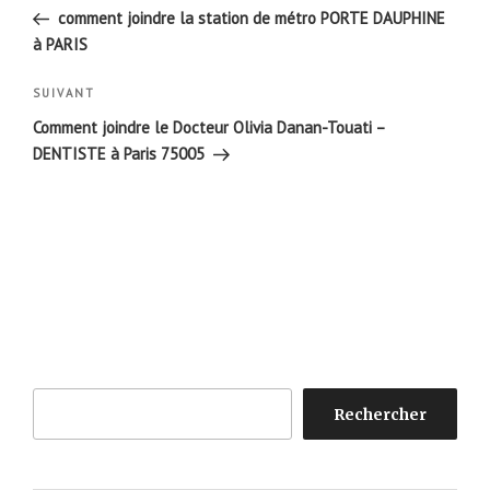
de
précédent
comment joindre la station de métro PORTE DAUPHINE
l’article
à PARIS
Article
SUIVANT
suivant
Comment joindre le Docteur Olivia Danan-Touati –
DENTISTE à Paris 75005
Rechercher
Rechercher