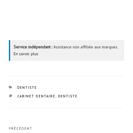
Service indépendant :
Assistance non affiliée aux marques.
En savoir plus
CATÉGORIES
DENTISTE
ÉTIQUETTES
CABINET DENTAIRE
,
DENTISTE
Navigation
Article
PRÉCÉDENT