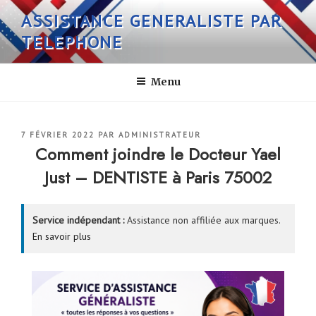
Aller
ASSISTANCE GENERALISTE PAR
au
TELEPHONE
contenu
principal
Menu
PUBLIÉ
7 FÉVRIER 2022
PAR
ADMINISTRATEUR
LE
Comment joindre le Docteur Yael
Just – DENTISTE à Paris 75002
Service indépendant :
Assistance non affiliée aux marques.
En savoir plus