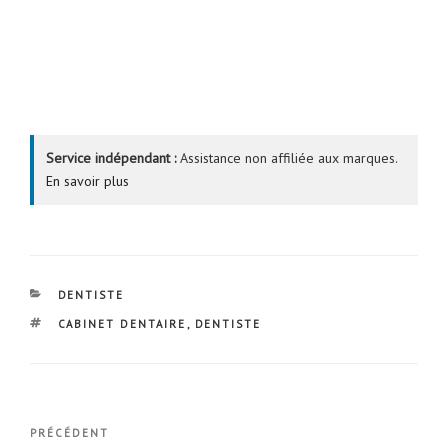
Service indépendant :
Assistance non affiliée aux marques.
En savoir plus
CATÉGORIES
DENTISTE
ÉTIQUETTES
CABINET DENTAIRE
,
DENTISTE
Navigation
Article
PRÉCÉDENT