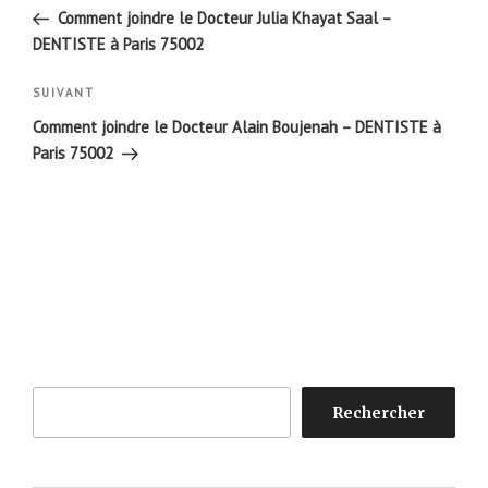
de
précédent
Comment joindre le Docteur Julia Khayat Saal –
l’article
DENTISTE à Paris 75002
Article
SUIVANT
suivant
Comment joindre le Docteur Alain Boujenah – DENTISTE à
Paris 75002
Rechercher
Rechercher