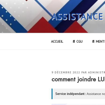
Aller
au
ASSISTANCE
contenu
principal
ACCUEIL
📄 CGU
📄 MENT
PUBLIÉ
9 DÉCEMBRE 2022
PAR
ADMINIST
LE
comment joindre LU
Service indépendant :
Assistance no