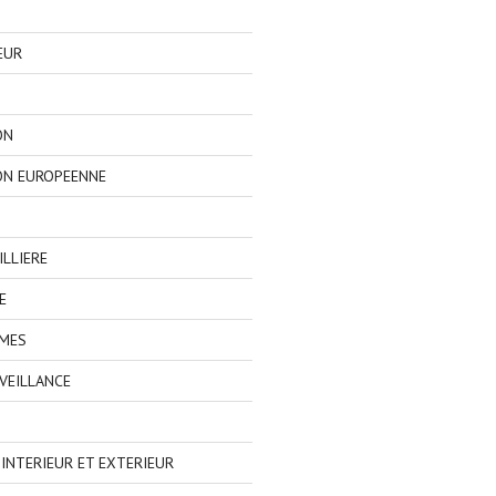
EUR
ON
ON EUROPEENNE
LLIERE
E
IMES
VEILLANCE
NTERIEUR ET EXTERIEUR