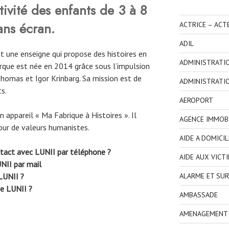
tivité des enfants de 3 à 8
ans écran.
ACTRICE – ACT
ADIL
t une enseigne qui propose des histoires en
ADMINISTRATI
rque est née en 2014 grâce sous l’impulsion
Thomas et Igor Krinbarg. Sa mission est de
ADMINISTRATI
s.
AEROPORT
n appareil « Ma Fabrique à Histoires ». Il
AGENCE IMMOBI
tour de valeurs humanistes.
AIDE A DOMICIL
tact avec LUNII par téléphone ?
AIDE AUX VICT
NII par mail
ALARME ET SUR
 LUNII ?
e LUNII ?
AMBASSADE
AMENAGEMENT I