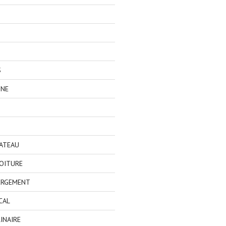
S
GNE
BATEAU
OITURE
ERGEMENT
CAL
INAIRE