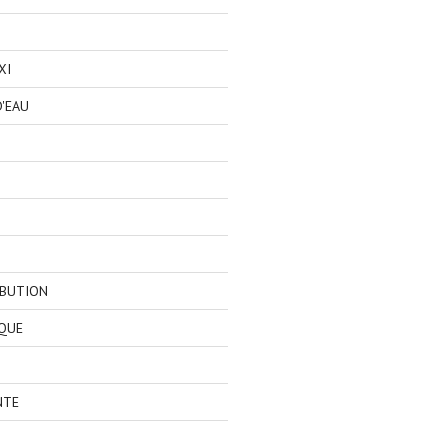
XI
'EAU
IBUTION
QUE
NTE