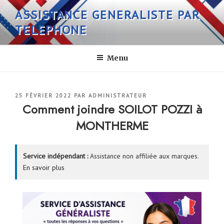
Aller
ASSISTANCE GENERALISTE PAR
au
TELEPHONE
contenu
principal
Menu
PUBLIÉ
25 FÉVRIER 2022
PAR
ADMINISTRATEUR
LE
Comment joindre SOILOT POZZI à
MONTHERME
Service indépendant :
Assistance non affiliée aux marques.
En savoir plus