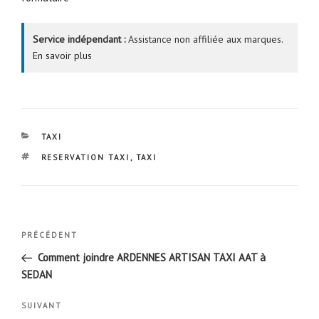
Service indépendant :
Assistance non affiliée aux marques.
En savoir plus
CATÉGORIES
TAXI
ÉTIQUETTES
RESERVATION TAXI
,
TAXI
Navigation
Article
PRÉCÉDENT
de
précédent
Comment joindre ARDENNES ARTISAN TAXI AAT à
l’article
SEDAN
Article
SUIVANT