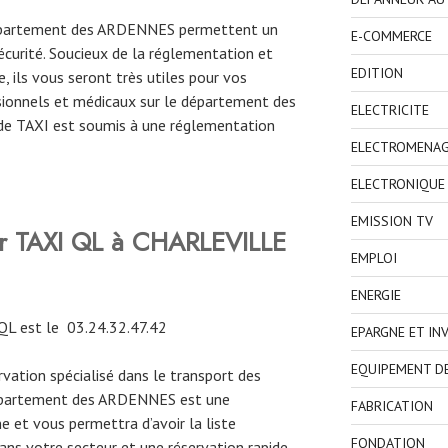
 département des ARDENNES permettent un
E-COMMERCE
curité. Soucieux de la réglementation et
EDITION
, ils vous seront très utiles pour vos
ionnels et médicaux sur le département des
ELECTRICITE
de TAXI est soumis à une réglementation
ELECTROMENA
ELECTRONIQUE
EMISSION TV
er TAXI QL à CHARLEVILLE
EMPLOI
ENERGIE
QL est le
03.24.32.47.42
EPARGNE ET IN
EQUIPEMENT D
ervation spécialisé dans le transport des
département des ARDENNES est une
FABRICATION
e et vous permettra d’avoir la liste
FONDATION
ns votre secteur et une réservation rapide