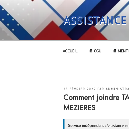
Aller
au
ASSISTANCE
contenu
principal
ACCUEIL
📄 CGU
📄 MENT
PUBLIÉ
25 FÉVRIER 2022
PAR
ADMINISTR
LE
Comment joindre T
MEZIERES
Service indépendant :
Assistance no