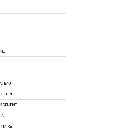
S
GNE
BATEAU
OITURE
ERGEMENT
CAL
INAIRE