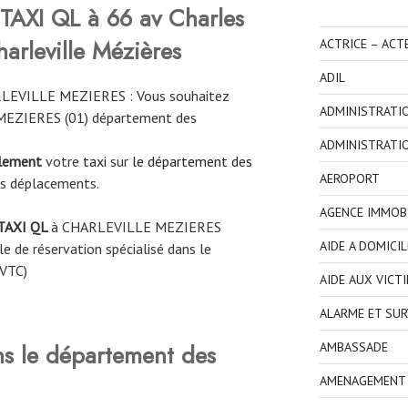
TAXI QL à 66 av Charles
arleville Mézières
ACTRICE – ACT
ADIL
RLEVILLE MEZIERES : Vous souhaitez
ADMINISTRATI
 MEZIERES (01) département des
ADMINISTRATI
ilement
votre
taxi
sur
le département des
AEROPORT
os déplacements.
AGENCE IMMOBI
TAXI QL
à
CHARLEVILLE MEZIERES
AIDE A DOMICIL
e de réservation spécialisé dans le
 VTC)
AIDE AUX VICT
ALARME ET SUR
ns le département des
AMBASSADE
AMENAGEMENT I