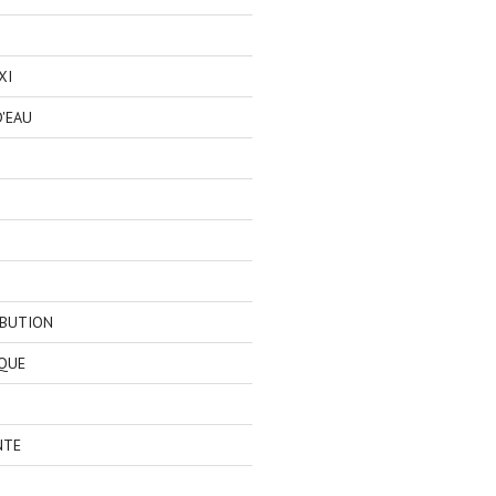
XI
'EAU
IBUTION
QUE
NTE