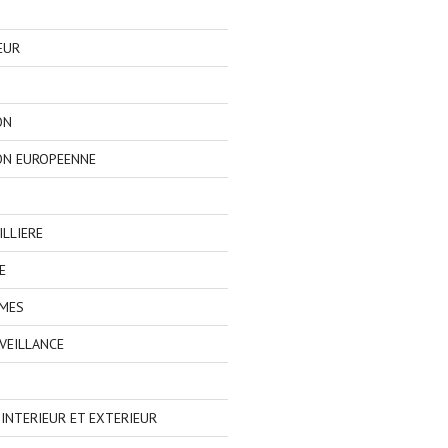
EUR
ON
ON EUROPEENNE
LLIERE
E
IMES
VEILLANCE
NTERIEUR ET EXTERIEUR