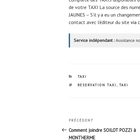
de votre TAXI La source des num
JAUNES
– S’il y a eu un changemen
contact avec l’éditeur du site
via 
Service indépendant :
Assistance no
CATÉGORIES
TAXI
ÉTIQUETTES
RESERVATION TAXI
,
TAXI
Navigation
Article
PRÉCÉDENT
de
précédent
Comment joindre SOILOT POZZI à
MONTHERME