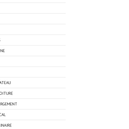
S
GNE
BATEAU
OITURE
ERGEMENT
CAL
INAIRE