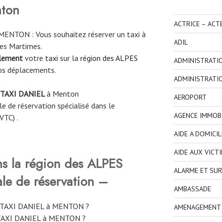
ton
ACTRICE – ACT
ENTON : Vous souhaitez réserver un taxi à
ADIL
es Martimes.
ilement
votre
taxi
sur la
région des ALPES
ADMINISTRATI
os déplacements.
ADMINISTRATI
TAXI DANIEL
à
Menton
AEROPORT
e de réservation spécialisé dans le
AGENCE IMMOBI
VTC) .
AIDE A DOMICIL
AIDE AUX VICT
ns la région des ALPES
ALARME ET SUR
le de réservation –
AMBASSADE
e TAXI DANIEL à MENTON ?
AMENAGEMENT I
 TAXI DANIEL à MENTON ?