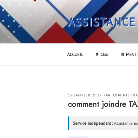
Aller
au
ASSISTANCE
contenu
principal
ACCUEIL
📄 CGU
📄 MENT
PUBLIÉ
19 JANVIER 2022
PAR
ADMINISTR
LE
comment joindre T
Service indépendant :
Assistance no