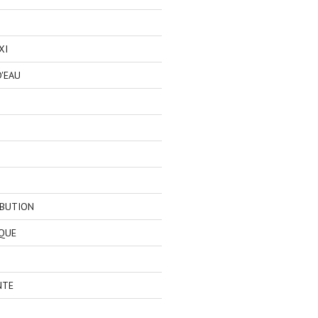
XI
'EAU
IBUTION
QUE
NTE