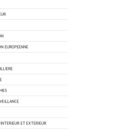
EUR
ON
ON EUROPEENNE
LLIERE
E
IMES
VEILLANCE
NTERIEUR ET EXTERIEUR