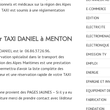
onnels et médicaux sur la région des Alpes
E-COMMERCE
de TAXI est soumis à une réglementation
EDITION
ELECTRICITE
ELECTROMENA
ver TAXI DANIEL à MENTON
ELECTRONIQUE
DANIEL est le 06.86.37.26.96
.
EMISSION TV
ervation spécialisé dans le transport des
gion des Alpes Maritimes est une prestation
EMPLOI
permettra d’avoir la liste complète des
ENERGIE
eur et une réservation rapide de votre TAXI
EPARGNE ET IN
EQUIPEMENT D
one provient des
PAGES JAUNES
– Si il y a eu
ture merci de prendre contact avec l’éditeur
FABRICATION
FONDATION