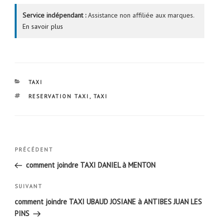
Service indépendant :
Assistance non affiliée aux marques.
En savoir plus
CATÉGORIES
TAXI
ÉTIQUETTES
RESERVATION TAXI
,
TAXI
Navigation
Article
PRÉCÉDENT
de
précédent
comment joindre TAXI DANIEL à MENTON
l’article
Article
SUIVANT
suivant
comment joindre TAXI UBAUD JOSIANE à ANTIBES JUAN LES
PINS