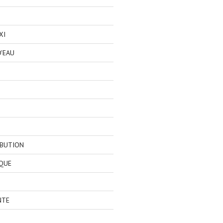
XI
'EAU
IBUTION
QUE
NTE