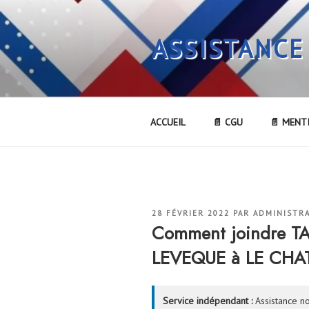
Aller
au
ASSISTANCE
contenu
principal
ACCUEIL
📄 CGU
📄 MENT
PUBLIÉ
28 FÉVRIER 2022
PAR
ADMINISTR
LE
Comment joindre T
LEVEQUE à LE CHA
Service indépendant :
Assistance no