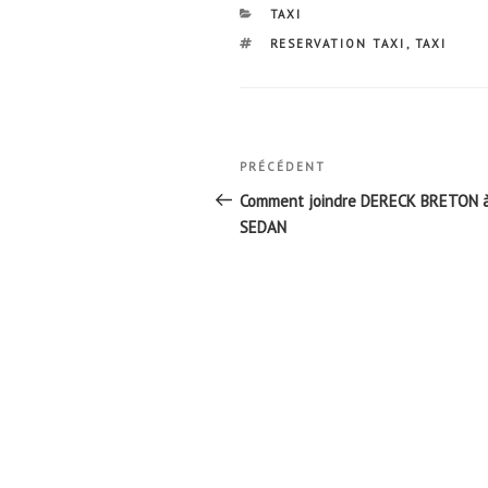
CATÉGORIES
TAXI
ÉTIQUETTES
RESERVATION TAXI
,
TAXI
Navigation
Article
PRÉCÉDENT
de
précédent
Comment joindre DERECK BRETON 
l’article
SEDAN