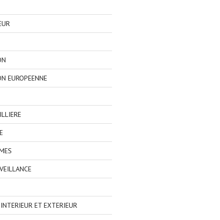
EUR
ON
ON EUROPEENNE
LLIERE
E
IMES
VEILLANCE
NTERIEUR ET EXTERIEUR