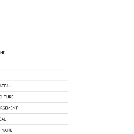
S
GNE
BATEAU
OITURE
ERGEMENT
CAL
INAIRE