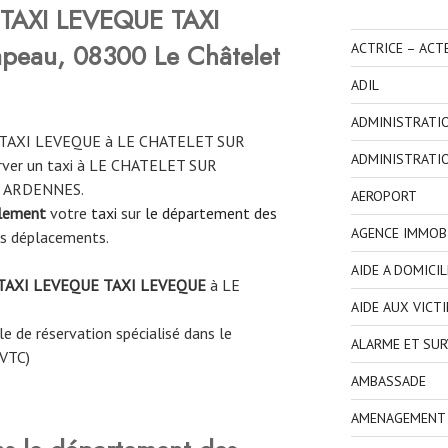
TAXI LEVEQUE TAXI
peau, 08300 Le Châtelet
ACTRICE – ACT
ADIL
ADMINISTRATI
 TAXI LEVEQUE à LE CHATELET SUR
ADMINISTRATI
rver un taxi à LE CHATELET SUR
s ARDENNES.
AEROPORT
ilement
votre
taxi
sur
le département des
AGENCE IMMOBI
os déplacements.
AIDE A DOMICIL
TAXI LEVEQUE TAXI LEVEQUE
à
LE
AIDE AUX VICT
e de réservation spécialisé dans le
ALARME ET SUR
 VTC)
AMBASSADE
AMENAGEMENT I