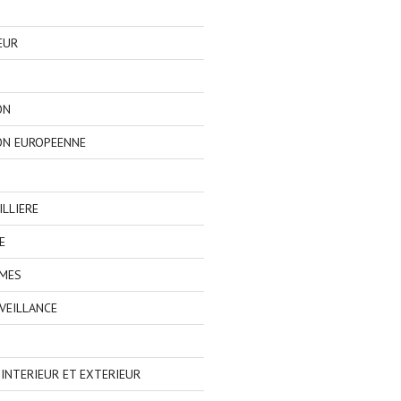
EUR
ON
ON EUROPEENNE
LLIERE
E
IMES
VEILLANCE
NTERIEUR ET EXTERIEUR