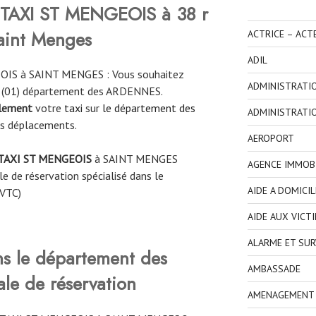
TAXI ST MENGEOIS à 38 r
aint Menges
ACTRICE – ACT
ADIL
OIS à SAINT MENGES : Vous souhaitez
ADMINISTRATI
S (01) département des ARDENNES.
ilement
votre
taxi
sur
le département des
ADMINISTRATI
os déplacements.
AEROPORT
TAXI ST MENGEOIS
à
SAINT MENGES
AGENCE IMMOBI
e de réservation spécialisé dans le
AIDE A DOMICIL
 VTC)
AIDE AUX VICT
ALARME ET SUR
ns le département des
AMBASSADE
e de réservation
AMENAGEMENT I