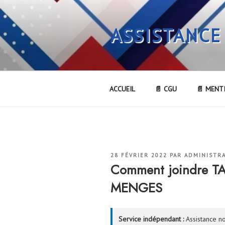
Aller
au
ASSISTANCE
contenu
principal
ACCUEIL
📄 CGU
📄 MENT
PUBLIÉ
28 FÉVRIER 2022
PAR
ADMINISTR
LE
Comment joindre T
MENGES
Service indépendant :
Assistance no