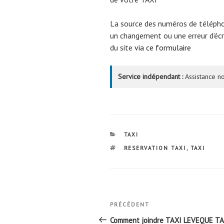
La source des numéros de téléph
un changement ou une erreur d’écri
du site
via ce formulaire
Service indépendant :
Assistance no
CATÉGORIES
TAXI
ÉTIQUETTES
RESERVATION TAXI
,
TAXI
Navigation
Article
PRÉCÉDENT
de
précédent
Comment joindre TAXI LEVEQUE TA