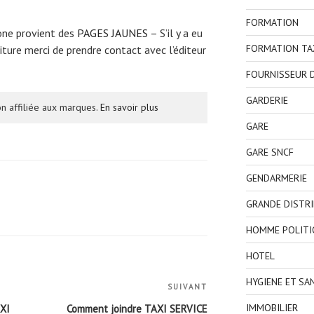
FORMATION
one provient des
PAGES JAUNES
– S’il y a eu
FORMATION TA
ture merci de prendre contact avec l’éditeur
FOURNISSEUR D
GARDERIE
n affiliée aux marques.
En savoir plus
GARE
GARE SNCF
GENDARMERIE
GRANDE DISTR
HOMME POLITI
HOTEL
HYGIENE ET SA
SUIVANT
Article
suivant
IMMOBILIER
XI
Comment joindre TAXI SERVICE