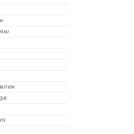
XI
'EAU
IBUTION
QUE
NTE