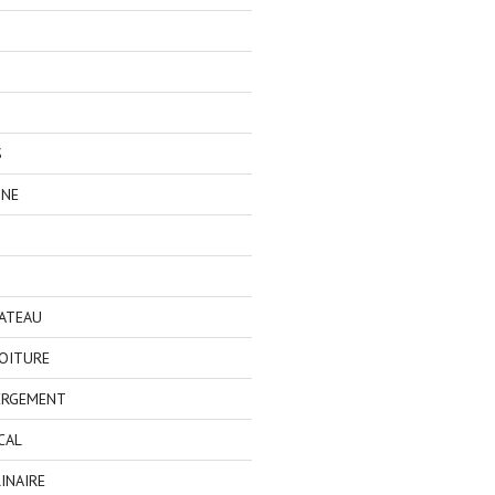
S
GNE
BATEAU
OITURE
ERGEMENT
CAL
INAIRE