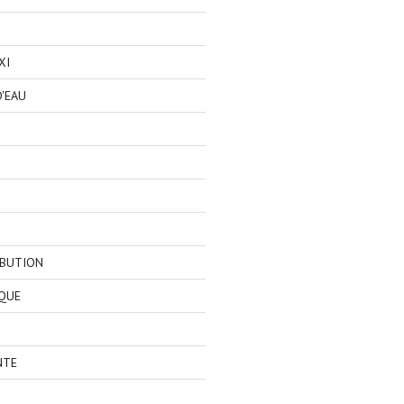
XI
'EAU
IBUTION
QUE
NTE