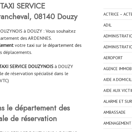
TAXI SERVICE
ancheval, 08140 Douzy
ACTRICE – ACT
ADIL
DOUZYNOIS à DOUZY : Vous souhaitez
ADMINISTRATI
épartement des ARDENNES.
ilement
votre
taxi
sur
le département des
ADMINISTRATI
os déplacements.
AEROPORT
TAXI SERVICE DOUZYNOIS
à DOUZY
AGENCE IMMOBI
e de réservation spécialisé dans le
AIDE A DOMICIL
 VTC)
AIDE AUX VICT
ALARME ET SUR
ns le département des
AMBASSADE
e de réservation
AMENAGEMENT I