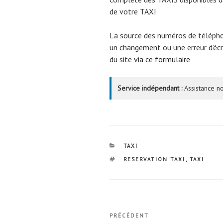
de votre TAXI
La source des numéros de téléph
un changement ou une erreur d’écri
du site
via ce formulaire
Service indépendant :
Assistance no
CATÉGORIES
TAXI
ÉTIQUETTES
RESERVATION TAXI
,
TAXI
Navigation
Article
PRÉCÉDENT