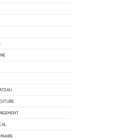
S
GNE
BATEAU
OITURE
ERGEMENT
CAL
INAIRE