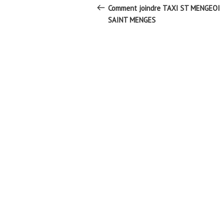
de
précédent
Comment joindre TAXI ST MENGEOI
l’article
SAINT MENGES