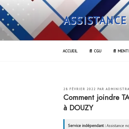
Aller
au
ASSISTANCE
contenu
principal
ACCUEIL
📄 CGU
📄 MENT
PUBLIÉ
28 FÉVRIER 2022
PAR
ADMINISTR
LE
Comment joindre T
à DOUZY
Service indépendant :
Assistance no