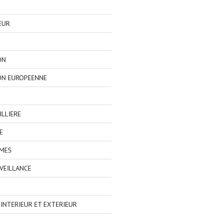
EUR
ON
ON EUROPEENNE
LLIERE
E
IMES
VEILLANCE
NTERIEUR ET EXTERIEUR