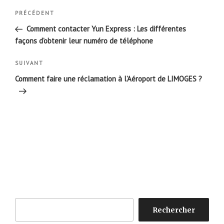
Navigation
Article
PRÉCÉDENT
de
précédent
Comment contacter Yun Express : Les différentes
l’article
façons d’obtenir leur numéro de téléphone
Article
SUIVANT
suivant
Comment faire une réclamation à l’Aéroport de LIMOGES ?
Rechercher
Rechercher