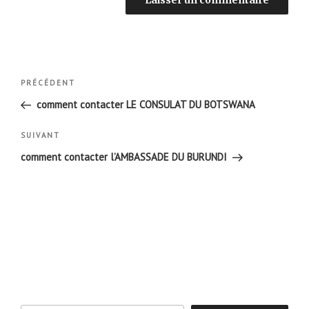
Navigation
Article
PRÉCÉDENT
de
précédent
comment contacter LE CONSULAT DU BOTSWANA
l’article
Article
SUIVANT
suivant
comment contacter l’AMBASSADE DU BURUNDI