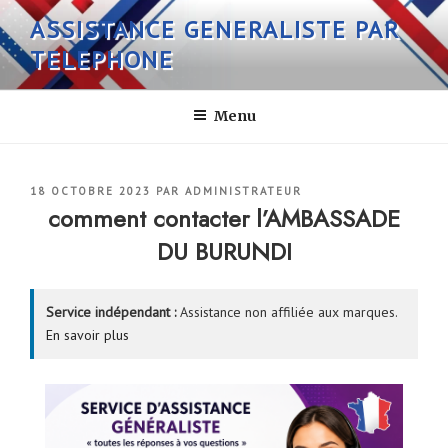
Aller
ASSISTANCE GENERALISTE PAR
au
TELEPHONE
contenu
principal
Menu
PUBLIÉ
18 OCTOBRE 2023
PAR
ADMINISTRATEUR
LE
comment contacter l’AMBASSADE
DU BURUNDI
Service indépendant :
Assistance non affiliée aux marques.
En savoir plus