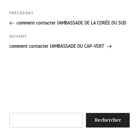
Navigation
Article
PRÉCÉDENT
de
précédent
comment contacter l’AMBASSADE DE LA CORÉE DU SUD
l’article
Article
SUIVANT
suivant
comment contacter l’AMBASSADE DU CAP-VERT
Rechercher
Rechercher