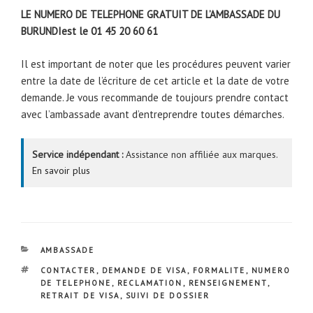
LE NUMERO DE TELEPHONE GRATUIT DE L’AMBASSADE DU
BURUNDIest le 01 45 20 60 61
Il est important de noter que les procédures peuvent varier
entre la date de l’écriture de cet article et la date de votre
demande. Je vous recommande de toujours prendre contact
avec l’ambassade avant d’entreprendre toutes démarches.
Service indépendant :
Assistance non affiliée aux marques.
En savoir plus
CATÉGORIES
AMBASSADE
ÉTIQUETTES
CONTACTER
,
DEMANDE DE VISA
,
FORMALITE
,
NUMERO
DE TELEPHONE
,
RECLAMATION
,
RENSEIGNEMENT
,
RETRAIT DE VISA
,
SUIVI DE DOSSIER