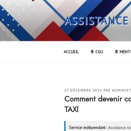
Aller
au
ASSISTANCE
contenu
principal
ACCUEIL
📄 CGU
📄 MENT
PUBLIÉ
27 DÉCEMBRE 2021
PAR
ADMINIS
LE
Comment devenir co
TAXI
Service indépendant :
Assistance no