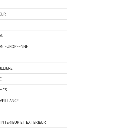
EUR
ON
ON EUROPEENNE
LLIERE
E
IMES
VEILLANCE
NTERIEUR ET EXTERIEUR