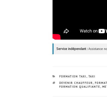
Service indépendant :
Assistance no
CATÉGORIES
FORMATION TAXI
,
TAXI
ÉTIQUETTES
DEVENIR CHAUFFEUR
,
FORMA
FORMATION QUALIFIANTE
,
ME