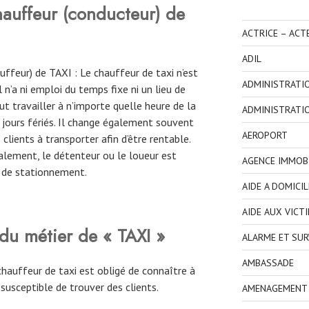
auffeur (conducteur) de
ACTRICE – ACT
ADIL
feur) de TAXI : Le chauffeur de taxi n’est
ADMINISTRATI
 n’a ni emploi du temps fixe ni un lieu de
eut travailler à n’importe quelle heure de la
ADMINISTRATI
jours fériés. Il change également souvent
AEROPORT
clients à transporter afin d’être rentable.
alement, le détenteur ou le loueur est
AGENCE IMMOBI
n de stationnement.
AIDE A DOMICIL
AIDE AUX VICT
 du métier de « TAXI »
ALARME ET SUR
AMBASSADE
 chauffeur de taxi est obligé de connaître à
 susceptible de trouver des clients.
AMENAGEMENT I