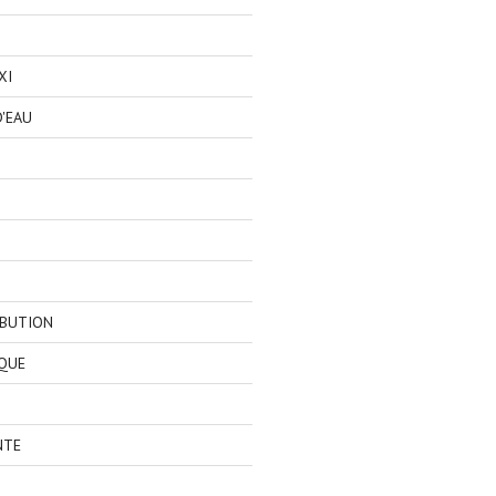
XI
'EAU
IBUTION
QUE
NTE