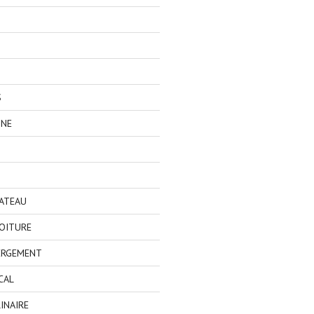
S
GNE
BATEAU
OITURE
ERGEMENT
CAL
INAIRE