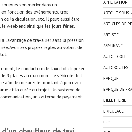
APPLICATION
s toujours son métier dans un
e en fonction des événements, trop
ARTCILE SOUS
de la circulation, etc. Il peut aussi être
ARTICLES DE P
, le week-end ainsi que les jours fériés.
ARTISTE
 a l’avantage de travailler sans la pression
ASSURANCE
rnée. Avoir ses propres règles au volant de
tut.
AUTO ECOLE
AUTOROUTES
tement, le conducteur de taxi doit disposer
 de 9 places au maximum. Le véhicule doit
BANQUE
ue afin de mesurer le montant à percevoir
urue et la durée du trajet. Un système de
BANQUE DE FR
de communication, un système de payement
BILLETTERIE
BRICOLAGE
BUS
s d’un chauffeur de taxi