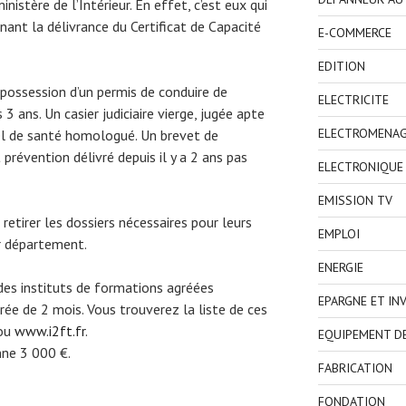
nistère de l’Intérieur. En effet, c’est eux qui
ant la délivrance du Certificat de Capacité
E-COMMERCE
EDITION
n possession d’un permis de conduire de
ELECTRICITE
3 ans. Un casier judiciaire vierge, jugée apte
ELECTROMENA
l de santé homologué. Un brevet de
prévention délivré depuis il y a 2 ans pas
ELECTRONIQUE
EMISSION TV
 retirer les dossiers nécessaires pour leurs
EMPLOI
ur département.
ENERGIE
 des instituts de formations agréées
EPARGNE ET IN
ée de 2 mois. Vous trouverez la liste de ces
ou
www.i2ft.fr
.
EQUIPEMENT D
ne 3 000 €.
FABRICATION
FONDATION