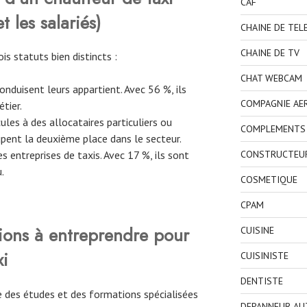
CAF
t les salariés)
CHAINE DE TEL
CHAINE DE TV
ois statuts bien distincts :
CHAT WEBCAM
conduisent leurs appartient. Avec 56 %, ils
COMPAGNIE AE
tier.
cules à des allocataires particuliers ou
COMPLEMENTS 
upent la deuxième place dans le secteur.
CONSTRUCTEU
es entreprises de taxis. Avec 17 %, ils sont
u.
COSMETIQUE
CPAM
tions à entreprendre pour
CUISINE
xi
CUISINISTE
DENTISTE
re des études et des formations spécialisées
DEPANNEUR AU