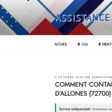
Aller
au
ASSISTANCE
contenu
principal
ACCUEIL
📄 CGU
📄 MENT
PUBLIÉ
1 OCTOBRE 2020
PAR
ADMINISTR
LE
COMMENT CONTACT
D’ALLONES (72700)
Service indépendant :
Assistance no