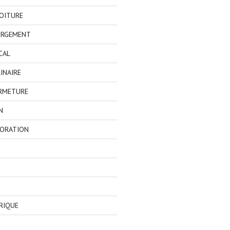
OITURE
ERGEMENT
CAL
INAIRE
ERMETURE
N
CORATION
RIQUE