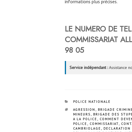
informations plus précises.
LE NUMERO DE TE
COMMISSARIAT
AL
98 05
Service indépendant :
Assistance no
CATÉGORIES
POLICE NATIONALE
ÉTIQUETTES
AGRESSION
,
BRIGADE CRIMIN
MINEURS
,
BRIGADE DES STUP
A LA POLICE
,
COMMENT DEVEN
POLICE
,
COMMISSARIAT
,
CONT
CAMBRIOLAGE
,
DECLARATION 