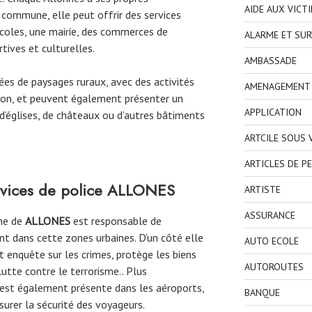
AIDE AUX VICT
 commune, elle peut offrir des services
coles, une mairie, des commerces de
ALARME ET SUR
tives et culturelles.
AMBASSADE
es de paysages ruraux, avec des activités
AMENAGEMENT I
égion, et peuvent également présenter un
APPLICATION
d’églises, de châteaux ou d’autres bâtiments
ARTCILE SOUS
ARTICLES DE P
rvices de police
ALLONES
ARTISTE
ASSURANCE
une de
ALLONES
est responsable de
ent dans cette zones urbaines. D’un côté elle
AUTO ECOLE
et enquête sur les crimes, protège les biens
AUTOROUTES
lutte contre le terrorisme.. Plus
 est également présente dans les aéroports,
BANQUE
surer la sécurité des voyageurs.