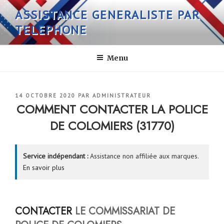
Aller
ASSISTANCE GENERALISTE PAR
au
TELEPHONE
contenu
principal
Menu
PUBLIÉ
14 OCTOBRE 2020
PAR
ADMINISTRATEUR
LE
COMMENT CONTACTER LA POLICE
DE COLOMIERS (31770)
Service indépendant :
Assistance non affiliée aux marques.
En savoir plus
CONTACTER
LE COMMISSARIAT DE