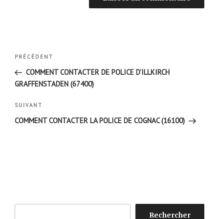
Navigation
Article
PRÉCÉDENT
de
précédent
COMMENT CONTACTER DE POLICE D’ILLKIRCH
l’article
GRAFFENSTADEN (67400)
Article
SUIVANT
suivant
COMMENT CONTACTER LA POLICE DE COGNAC (16100)
Rechercher
Rechercher