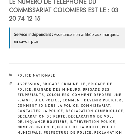
LE NUMERO DE TELEPHONE DU
COMMISSARIAT COLOMIERS EST LE : 03
20 74 12 15
Service indépendant :
Assistance non affiliée aux marques.
En savoir plus
CATÉGORIES
POLICE NATIONALE
ÉTIQUETTES
AGRESSION
,
BRIGADE CRIMINELLE
,
BRIGADE DE
POLICE
,
BRIGADE DES MINEURS
,
BRIGADE DES
STUPEFIANTS
,
COLOMIERS
,
COMMENT DEPOSER UNE
PLAINTE A LA POLICE
,
COMMENT DEVENIR POLICIER
,
COMMENT JOINDRE LA POLICE
,
COMMISSARIAT
,
CONTACTER LA POLICE
,
DECLARATION CAMBRIOLAGE
,
DECLARATION DE PERTE
,
DECLARATION DE VOL
,
DELINQUANCE ROUTIERE
,
INTERVENTION POLICE
,
NUMERO URGENCE
,
POLICE DE LA ROUTE
,
POLICE
MUNICIPALE
,
PREFECTURE DE POLICE
,
RECLAMATION