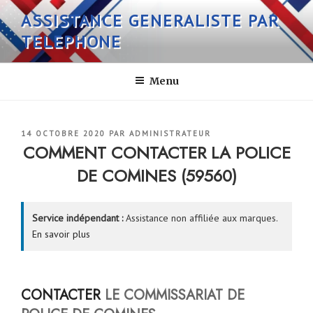
Aller
ASSISTANCE GENERALISTE PAR
au
TELEPHONE
contenu
principal
Menu
PUBLIÉ
14 OCTOBRE 2020
PAR
ADMINISTRATEUR
LE
COMMENT CONTACTER LA POLICE
DE COMINES (59560)
Service indépendant :
Assistance non affiliée aux marques.
En savoir plus
CONTACTER
LE COMMISSARIAT DE