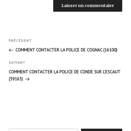
Navigation
Article
PRÉCÉDENT
de
précédent
COMMENT CONTACTER LA POLICE DE COGNAC (16100)
l’article
Article
SUIVANT
suivant
COMMENT CONTACTER LA POLICE DE CONDE SUR L’ESCAUT
(59163)