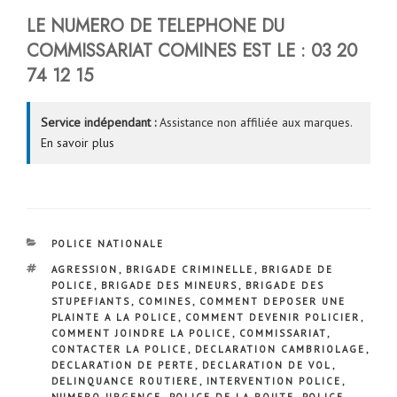
LE NUMERO DE TELEPHONE DU
COMMISSARIAT COMINES EST LE : 03 20
74 12 15
Service indépendant :
Assistance non affiliée aux marques.
En savoir plus
CATÉGORIES
POLICE NATIONALE
ÉTIQUETTES
AGRESSION
,
BRIGADE CRIMINELLE
,
BRIGADE DE
POLICE
,
BRIGADE DES MINEURS
,
BRIGADE DES
STUPEFIANTS
,
COMINES
,
COMMENT DEPOSER UNE
PLAINTE A LA POLICE
,
COMMENT DEVENIR POLICIER
,
COMMENT JOINDRE LA POLICE
,
COMMISSARIAT
,
CONTACTER LA POLICE
,
DECLARATION CAMBRIOLAGE
,
DECLARATION DE PERTE
,
DECLARATION DE VOL
,
DELINQUANCE ROUTIERE
,
INTERVENTION POLICE
,