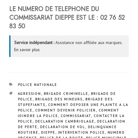
LE NUMERO DE TELEPHONE DU
COMMISSARIAT DIEPPE EST LE :
02 76 52
83 50
Service indépendant :
Assistance non affiliée aux marques.
En savoir plus
CATÉGORIES
POLICE NATIONALE
ÉTIQUETTES
AGRESSION
,
BRIGADE CRIMINELLE
,
BRIGADE DE
POLICE
,
BRIGADE DES MINEURS
,
BRIGADE DES
STUPEFIANTS
,
COMMENT DEPOSER UNE PLAINTE A LA
POLICE
,
COMMENT DEVENIR POLICIER
,
COMMENT
JOINDRE LA POLICE
,
COMMISSARIAT
,
CONTACTER LA
POLICE
,
DECLARATION CAMBRIOLAGE
,
DECLARATION
DE PERTE
,
DECLARATION DE VOL
,
DELINQUANCE
ROUTIERE
,
DIEPPE
,
INTERVENTION POLICE
,
NUMERO