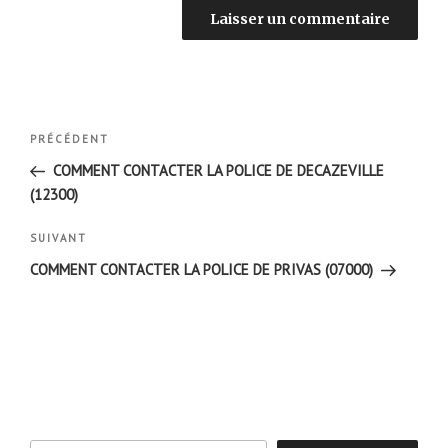
Navigation
Article
PRÉCÉDENT
de
précédent
COMMENT CONTACTER LA POLICE DE DECAZEVILLE
l’article
(12300)
Article
SUIVANT
suivant
COMMENT CONTACTER LA POLICE DE PRIVAS (07000)