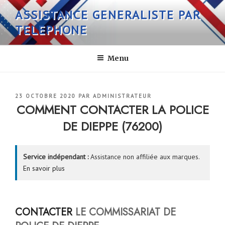
Aller
ASSISTANCE GENERALISTE PAR
au
TELEPHONE
contenu
principal
Menu
PUBLIÉ
23 OCTOBRE 2020
PAR
ADMINISTRATEUR
LE
COMMENT CONTACTER LA POLICE
DE DIEPPE (76200)
Service indépendant :
Assistance non affiliée aux marques.
En savoir plus
CONTACTER
LE COMMISSARIAT DE