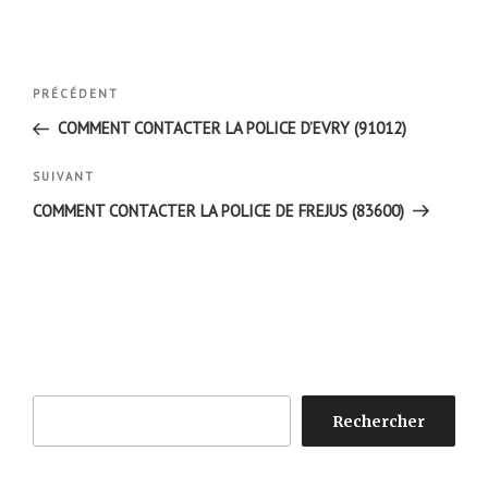
Navigation
Article
PRÉCÉDENT
de
précédent
COMMENT CONTACTER LA POLICE D’EVRY (91012)
l’article
Article
SUIVANT
suivant
COMMENT CONTACTER LA POLICE DE FREJUS (83600)
Rechercher
Rechercher