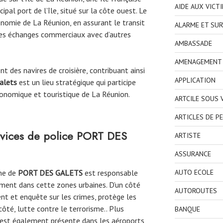
AIDE AUX VICT
ncipal port de l’île, situé sur la côte ouest. Le
conomie de La Réunion, en assurant le transit
ALARME ET SUR
 les échanges commerciaux avec d’autres
AMBASSADE
AMENAGEMENT I
t des navires de croisière, contribuant ainsi
APPLICATION
alets
est un lieu stratégique qui participe
nomique et touristique de La Réunion.
ARTCILE SOUS
ARTICLES DE P
rvices de police
PORT DES
ARTISTE
ASSURANCE
une de
PORT DES GALETS
est responsable
AUTO ECOLE
alement dans cette zones urbaines. D’un côté
AUTOROUTES
ient et enquête sur les crimes, protège les
côté, lutte contre le terrorisme.. Plus
BANQUE
 est également présente dans les aéroports,