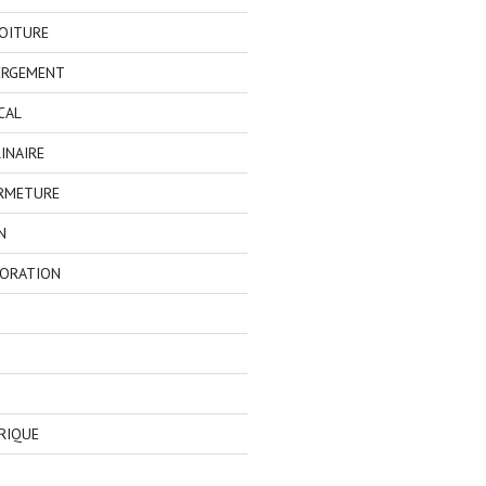
OITURE
ERGEMENT
CAL
INAIRE
ERMETURE
N
CORATION
RIQUE