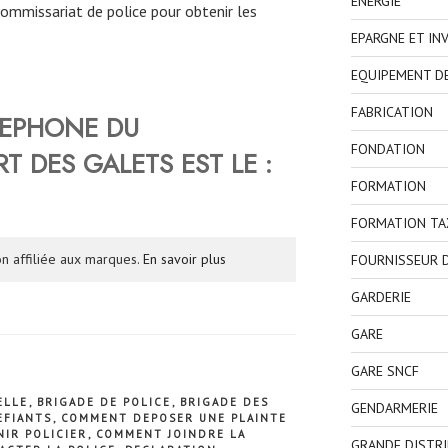
ENERGIE
commissariat de police pour obtenir les
EPARGNE ET IN
EQUIPEMENT D
FABRICATION
LEPHONE DU
FONDATION
RT DES GALETS
EST LE :
FORMATION
FORMATION TA
n affiliée aux marques.
En savoir plus
FOURNISSEUR D
GARDERIE
GARE
GARE SNCF
ELLE
,
BRIGADE DE POLICE
,
BRIGADE DES
GENDARMERIE
EFIANTS
,
COMMENT DEPOSER UNE PLAINTE
IR POLICIER
,
COMMENT JOINDRE LA
GRANDE DISTR