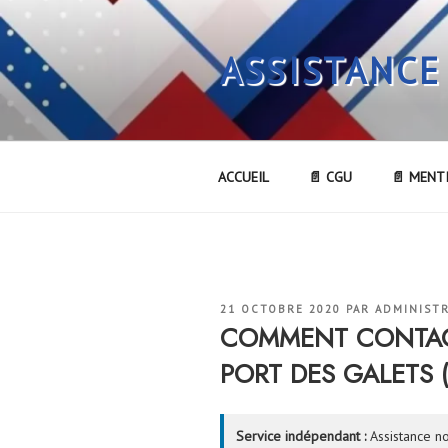
Aller
au
ASSISTANCE
contenu
principal
ACCUEIL
📄 CGU
📄 MENT
PUBLIÉ
21 OCTOBRE 2020
PAR
ADMINIST
LE
COMMENT CONTACT
PORT DES GALETS (
Service indépendant :
Assistance no