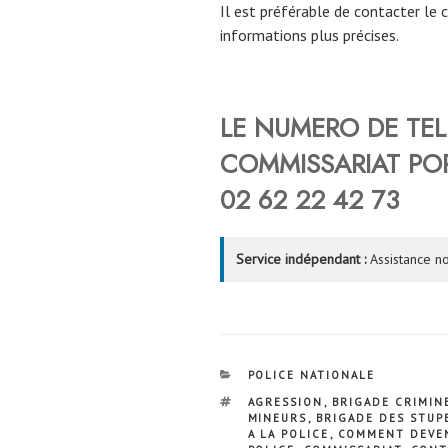
Il est préférable de contacter le 
informations plus précises.
LE NUMERO DE TE
COMMISSARIAT
PO
02 62 22 42 73
Service indépendant :
Assistance no
CATÉGORIES
POLICE NATIONALE
ÉTIQUETTES
AGRESSION
,
BRIGADE CRIMIN
MINEURS
,
BRIGADE DES STUP
A LA POLICE
,
COMMENT DEVEN