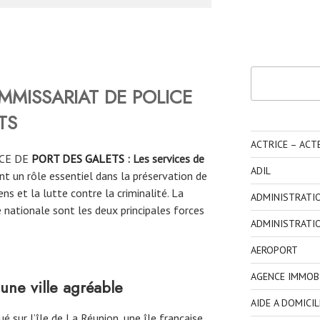
Rechercher
MMISSARIAT DE POLICE
TS
ACTRICE – ACT
CE DE
PORT
DES GALETS
: Les services de
ADIL
t un rôle essentiel dans la préservation de
yens et la lutte contre la criminalité. La
ADMINISTRATI
 nationale sont les deux principales forces
ADMINISTRATI
AEROPORT
AGENCE IMMOBI
 une ville agréable
AIDE A DOMICIL
ué sur l’île de La Réunion, une île française