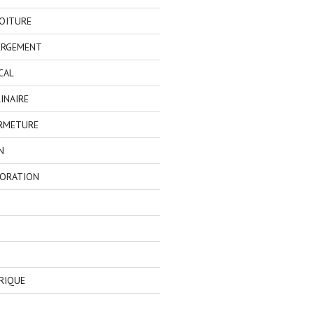
OITURE
ERGEMENT
CAL
INAIRE
ERMETURE
N
CORATION
RIQUE