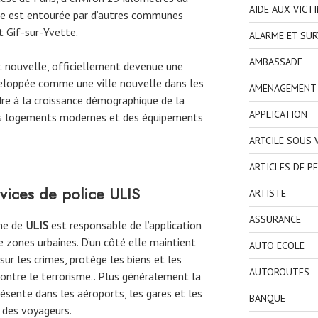
AIDE AUX VICT
Elle est entourée par d’autres communes
 Gif-sur-Yvette.
ALARME ET SUR
AMBASSADE
t nouvelle, officiellement devenue une
eloppée comme une ville nouvelle dans les
AMENAGEMENT I
e à la croissance démographique de la
APPLICATION
 des logements modernes et des équipements
ARTCILE SOUS
ARTICLES DE P
rvices de police
ULIS
ARTISTE
ASSURANCE
une de
ULIS
est responsable de l’application
e zones urbaines. D’un côté elle maintient
AUTO ECOLE
 sur les crimes, protège les biens et les
AUTOROUTES
contre le terrorisme.. Plus généralement la
ésente dans les aéroports, les gares et les
BANQUE
é des voyageurs.