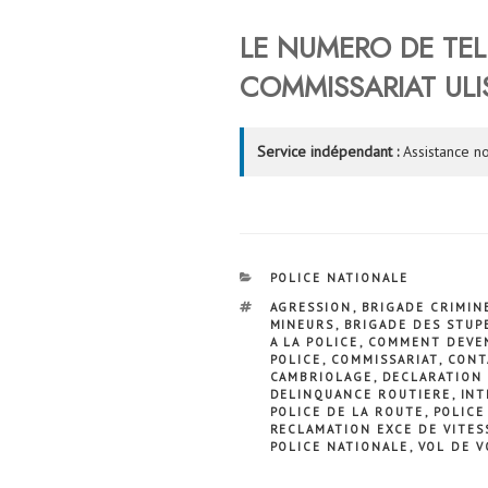
LE NUMERO DE TE
COMMISSARIAT ULIS
Service indépendant :
Assistance no
CATÉGORIES
POLICE NATIONALE
ÉTIQUETTES
AGRESSION
,
BRIGADE CRIMIN
MINEURS
,
BRIGADE DES STUP
A LA POLICE
,
COMMENT DEVEN
POLICE
,
COMMISSARIAT
,
CONT
CAMBRIOLAGE
,
DECLARATION 
DELINQUANCE ROUTIERE
,
INT
POLICE DE LA ROUTE
,
POLICE
RECLAMATION EXCE DE VITES
POLICE NATIONALE
,
VOL DE V