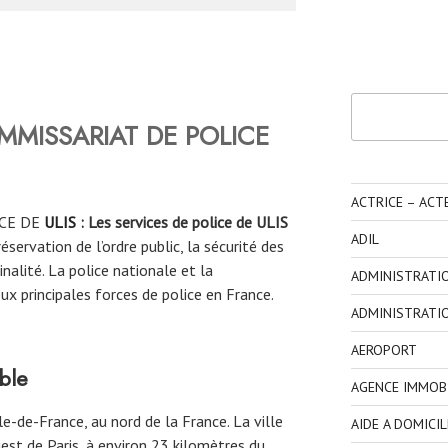
Rechercher
MMISSARIAT DE POLICE
ACTRICE – ACT
CE DE
ULIS
: Les services de police de ULIS
ADIL
éservation de l’ordre public, la sécurité des
inalité. La police nationale et la
ADMINISTRATI
x principales forces de police en France.
ADMINISTRATI
AEROPORT
ble
AGENCE IMMOBI
le-de-France, au nord de la France. La ville
AIDE A DOMICIL
est de Paris, à environ 23 kilomètres du