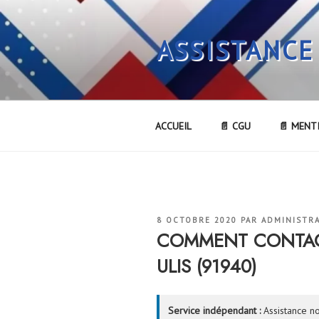
Aller
au
ASSISTANCE
contenu
principal
ACCUEIL
📄 CGU
📄 MENT
PUBLIÉ
8 OCTOBRE 2020
PAR
ADMINISTR
LE
COMMENT CONTACT
ULIS (91940)
Service indépendant :
Assistance no