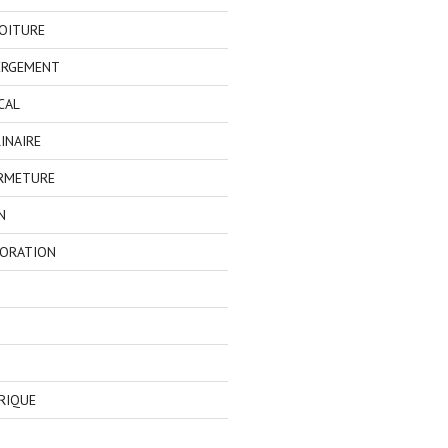
OITURE
ERGEMENT
CAL
INAIRE
ERMETURE
N
CORATION
RIQUE