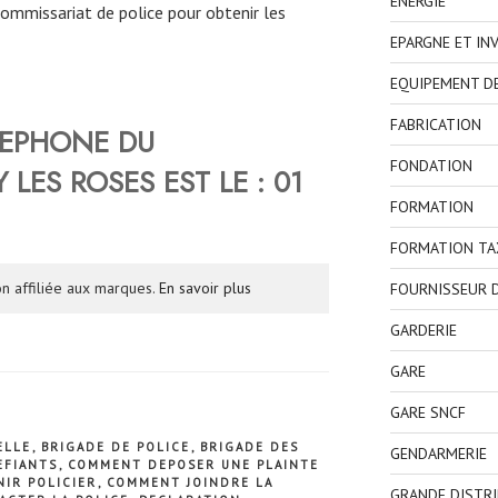
ENERGIE
commissariat de police pour obtenir les
EPARGNE ET IN
EQUIPEMENT D
FABRICATION
LEPHONE DU
FONDATION
Y LES ROSES
EST LE :
01
FORMATION
FORMATION TA
n affiliée aux marques.
En savoir plus
FOURNISSEUR D
GARDERIE
GARE
GARE SNCF
ELLE
,
BRIGADE DE POLICE
,
BRIGADE DES
GENDARMERIE
EFIANTS
,
COMMENT DEPOSER UNE PLAINTE
IR POLICIER
,
COMMENT JOINDRE LA
GRANDE DISTR