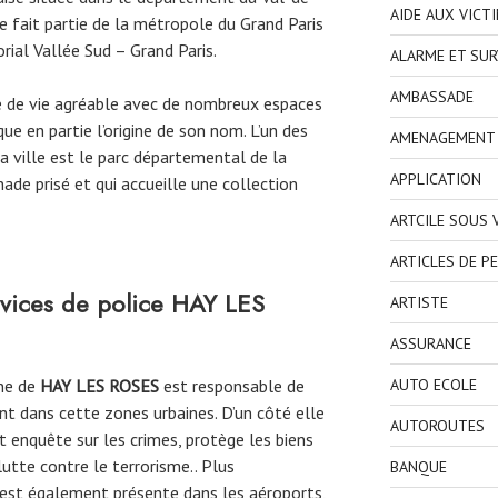
AIDE AUX VICT
e fait partie de la métropole du Grand Paris
orial Vallée Sud – Grand Paris.
ALARME ET SUR
AMBASSADE
e de vie agréable avec de nombreux espaces
ique en partie l’origine de son nom. L’un des
AMENAGEMENT I
a ville est le parc départemental de la
APPLICATION
nade prisé et qui accueille une collection
ARTCILE SOUS
ARTICLES DE P
rvices de police
HAY LES
ARTISTE
ASSURANCE
une de
HAY LES ROSES
est responsable de
AUTO ECOLE
ent dans cette zones urbaines. D’un côté elle
AUTOROUTES
et enquête sur les crimes, protège les biens
lutte contre le terrorisme.. Plus
BANQUE
 est également présente dans les aéroports,