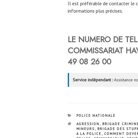
Il est préférable de contacter le 
informations plus précises.
LE NUMERO DE TE
COMMISSARIAT
HA
49 08 26 00
Service indépendant :
Assistance no
CATÉGORIES
POLICE NATIONALE
ÉTIQUETTES
AGRESSION
,
BRIGADE CRIMIN
MINEURS
,
BRIGADE DES STUP
A LA POLICE
,
COMMENT DEVEN