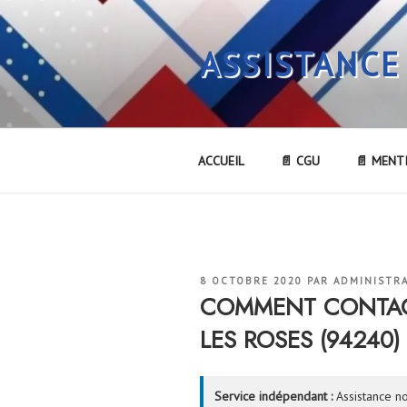
Aller
au
ASSISTANCE
contenu
principal
ACCUEIL
📄 CGU
📄 MENT
PUBLIÉ
8 OCTOBRE 2020
PAR
ADMINISTR
LE
COMMENT CONTACT
LES ROSES (94240)
Service indépendant :
Assistance no