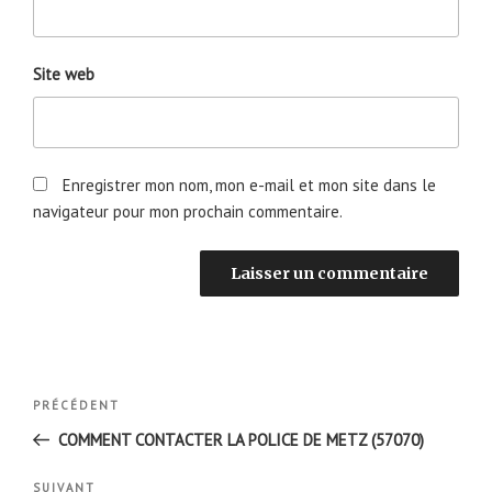
Site web
Enregistrer mon nom, mon e-mail et mon site dans le
navigateur pour mon prochain commentaire.
Navigation
Article
PRÉCÉDENT
de
précédent
COMMENT CONTACTER LA POLICE DE METZ (57070)
l’article
Article
SUIVANT