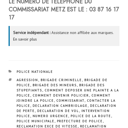
LE NUMERO DE TELEPHONE DU
COMMISSARIAT METZ EST LE :
03 87 16 17
17
Service indépendant :
Assistance non affiliée aux marques.
En savoir plus
CATÉGORIES
POLICE NATIONALE
ÉTIQUETTES
AGRESSION
,
BRIGADE CRIMINELLE
,
BRIGADE DE
POLICE
,
BRIGADE DES MINEURS
,
BRIGADE DES
STUPEFIANTS
,
COMMENT DEPOSER UNE PLAINTE A LA
POLICE
,
COMMENT DEVENIR POLICIER
,
COMMENT
JOINDRE LA POLICE
,
COMMISSARIAT
,
CONTACTER LA
POLICE
,
DECLARATION CAMBRIOLAGE
,
DECLARATION
DE PERTE
,
DECLARATION DE VOL
,
INTERVENTION
POLICE
,
NUMERO URGENCE
,
POLICE DE LA ROUTE
,
POLICE MUNICIPALE
,
PREFECTURE DE POLICE
,
RECLAMATION EXCE DE VITESSE
,
RECLAMATION