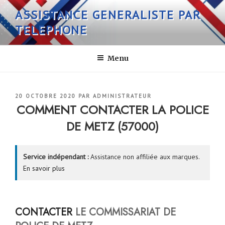
Aller
ASSISTANCE GENERALISTE PAR
au
TELEPHONE
contenu
principal
Menu
PUBLIÉ
20 OCTOBRE 2020
PAR
ADMINISTRATEUR
LE
COMMENT CONTACTER LA POLICE
DE METZ (57000)
Service indépendant :
Assistance non affiliée aux marques.
En savoir plus
CONTACTER
LE COMMISSARIAT DE