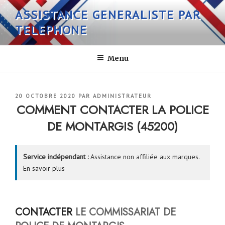
Aller
ASSISTANCE GENERALISTE PAR
au
TELEPHONE
contenu
principal
Menu
PUBLIÉ
20 OCTOBRE 2020
PAR
ADMINISTRATEUR
LE
COMMENT CONTACTER LA POLICE
DE MONTARGIS (45200)
Service indépendant :
Assistance non affiliée aux marques.
En savoir plus
CONTACTER
LE COMMISSARIAT DE