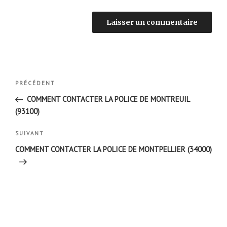
Navigation
Article
PRÉCÉDENT
de
précédent
COMMENT CONTACTER LA POLICE DE MONTREUIL
l’article
(93100)
Article
SUIVANT
suivant
COMMENT CONTACTER LA POLICE DE MONTPELLIER (34000)