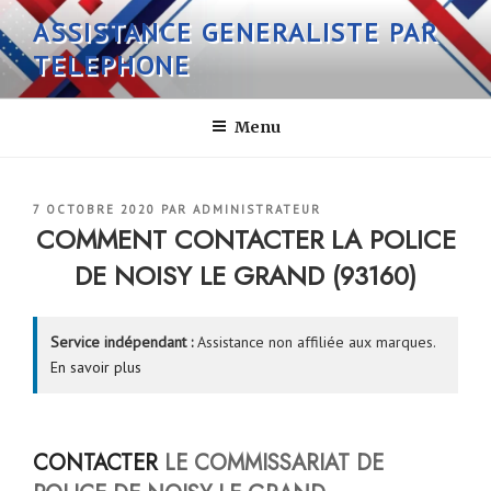
Aller
ASSISTANCE GENERALISTE PAR
au
TELEPHONE
contenu
principal
Menu
PUBLIÉ
7 OCTOBRE 2020
PAR
ADMINISTRATEUR
LE
COMMENT CONTACTER LA POLICE
DE NOISY LE GRAND (93160)
Service indépendant :
Assistance non affiliée aux marques.
En savoir plus
CONTACTER
LE COMMISSARIAT DE