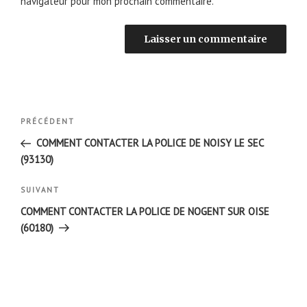
navigateur pour mon prochain commentaire.
Navigation
Article
PRÉCÉDENT
de
précédent
COMMENT CONTACTER LA POLICE DE NOISY LE SEC
l’article
(93130)
Article
SUIVANT
suivant
COMMENT CONTACTER LA POLICE DE NOGENT SUR OISE
(60180)