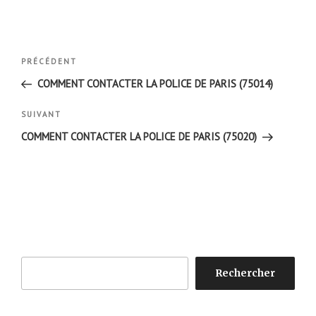
Navigation
Article
PRÉCÉDENT
de
précédent
COMMENT CONTACTER LA POLICE DE PARIS (75014)
l’article
Article
SUIVANT
suivant
COMMENT CONTACTER LA POLICE DE PARIS (75020)
Rechercher
Rechercher