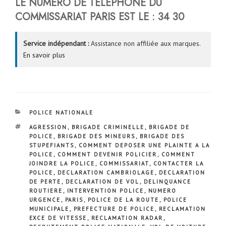
LE NUMERO DE TELEPHONE DU
COMMISSARIAT
PARIS
EST LE :
34 30
Service indépendant :
Assistance non affiliée aux marques.
En savoir plus
CATÉGORIES
POLICE NATIONALE
ÉTIQUETTES
AGRESSION
,
BRIGADE CRIMINELLE
,
BRIGADE DE
POLICE
,
BRIGADE DES MINEURS
,
BRIGADE DES
STUPEFIANTS
,
COMMENT DEPOSER UNE PLAINTE A LA
POLICE
,
COMMENT DEVENIR POLICIER
,
COMMENT
JOINDRE LA POLICE
,
COMMISSARIAT
,
CONTACTER LA
POLICE
,
DECLARATION CAMBRIOLAGE
,
DECLARATION
DE PERTE
,
DECLARATION DE VOL
,
DELINQUANCE
ROUTIERE
,
INTERVENTION POLICE
,
NUMERO
URGENCE
,
PARIS
,
POLICE DE LA ROUTE
,
POLICE
MUNICIPALE
,
PREFECTURE DE POLICE
,
RECLAMATION
EXCE DE VITESSE
,
RECLAMATION RADAR
,