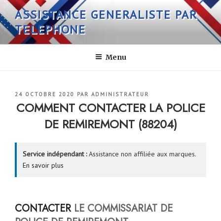
Aller
ASSISTANCE GENERALISTE PAR
au
TELEPHONE
contenu
principal
Menu
PUBLIÉ
24 OCTOBRE 2020
PAR
ADMINISTRATEUR
LE
COMMENT CONTACTER LA POLICE
DE REMIREMONT (88204)
Service indépendant :
Assistance non affiliée aux marques.
En savoir plus
CONTACTER
LE COMMISSARIAT DE