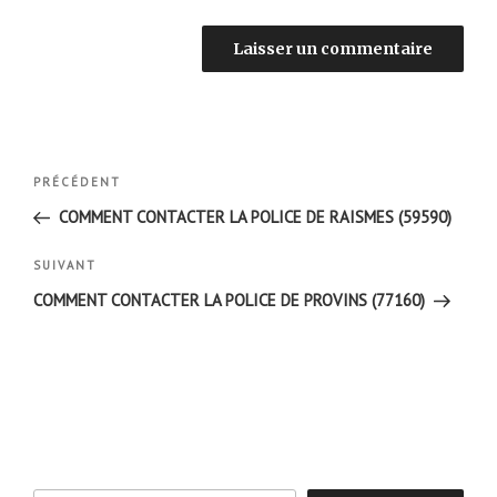
Navigation
Article
PRÉCÉDENT
de
précédent
COMMENT CONTACTER LA POLICE DE RAISMES (59590)
l’article
Article
SUIVANT
suivant
COMMENT CONTACTER LA POLICE DE PROVINS (77160)