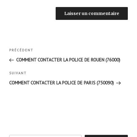
Navigation
Article
PRÉCÉDENT
de
précédent
COMMENT CONTACTER LA POLICE DE ROUEN (76000)
l’article
Article
SUIVANT
suivant
COMMENT CONTACTER LA POLICE DE PARIS (750090)