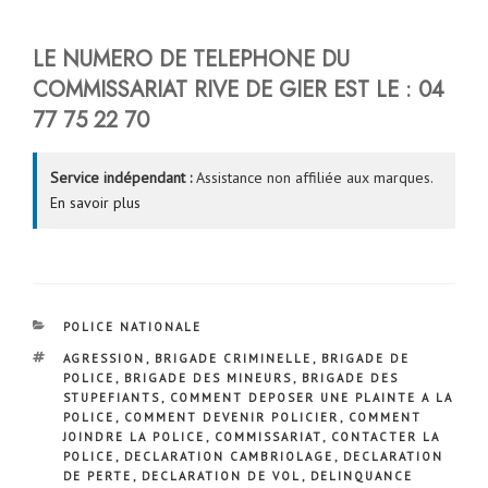
LE NUMERO DE TELEPHONE DU
COMMISSARIAT
RIVE DE GIER
EST LE :
04
77 75 22 70
Service indépendant :
Assistance non affiliée aux marques.
En savoir plus
CATÉGORIES
POLICE NATIONALE
ÉTIQUETTES
AGRESSION
,
BRIGADE CRIMINELLE
,
BRIGADE DE
POLICE
,
BRIGADE DES MINEURS
,
BRIGADE DES
STUPEFIANTS
,
COMMENT DEPOSER UNE PLAINTE A LA
POLICE
,
COMMENT DEVENIR POLICIER
,
COMMENT
JOINDRE LA POLICE
,
COMMISSARIAT
,
CONTACTER LA
POLICE
,
DECLARATION CAMBRIOLAGE
,
DECLARATION
DE PERTE
,
DECLARATION DE VOL
,
DELINQUANCE