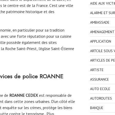
AIDE AUX VICT
le centre-est de la France. C’est une ville
iche patrimoine historique et des
ALARME ET SUR
AMBASSADE
omie, en particulier pour sa tradition
AMENAGEMENT I
r, avec une forte réputation pour sa cuisine
APPLICATION
ville possède également des sites
la Roche Saint-Priest, l’église Saint-Étienne
ARTCILE SOUS
ARTICLES DE P
ARTISTE
rvices de police
ROANNE
ASSURANCE
AUTO ECOLE
une de
ROANNE CEDEX
est responsable de
AUTOROUTES
ent dans cette zones urbaines. D’un côté elle
et enquête sur les crimes, protège les biens
BANQUE
lutte contre le terrorisme.. Plus