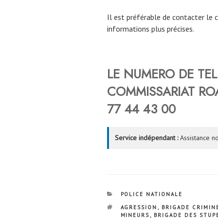
Il est préférable de contacter le 
informations plus précises.
LE NUMERO DE TE
COMMISSARIAT
RO
77 44 43 00
Service indépendant :
Assistance no
CATÉGORIES
POLICE NATIONALE
ÉTIQUETTES
AGRESSION
,
BRIGADE CRIMIN
MINEURS
,
BRIGADE DES STUP