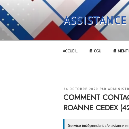
Aller
au
ASSISTANCE
contenu
principal
ACCUEIL
📄 CGU
📄 MENT
PUBLIÉ
24 OCTOBRE 2020
PAR
ADMINIST
LE
COMMENT CONTACT
ROANNE CEDEX (42
Service indépendant :
Assistance no