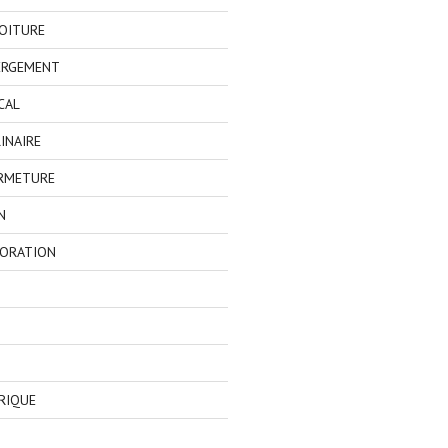
OITURE
ERGEMENT
CAL
INAIRE
ERMETURE
N
CORATION
RIQUE