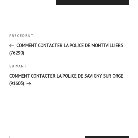
Navigation
Article
PRÉCÉDENT
de
précédent
COMMENT CONTACTER LA POLICE DE MONTIVILLIERS
l’article
(76290)
Article
SUIVANT
suivant
COMMENT CONTACTER LA POLICE DE SAVIGNY SUR ORGE
(91605)