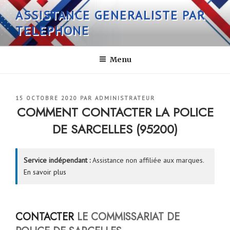
Aller
ASSISTANCE GENERALISTE PAR
au
TELEPHONE
contenu
principal
Menu
PUBLIÉ
15 OCTOBRE 2020
PAR
ADMINISTRATEUR
LE
COMMENT CONTACTER LA POLICE
DE SARCELLES (95200)
Service indépendant :
Assistance non affiliée aux marques.
En savoir plus
CONTACTER
LE COMMISSARIAT DE