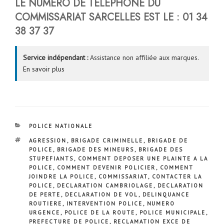
LE NUMERO DE TELEPHONE DU
COMMISSARIAT SARCELLES EST LE :
01 34
38 37 37
Service indépendant :
Assistance non affiliée aux marques.
En savoir plus
CATÉGORIES
POLICE NATIONALE
ÉTIQUETTES
AGRESSION
,
BRIGADE CRIMINELLE
,
BRIGADE DE
POLICE
,
BRIGADE DES MINEURS
,
BRIGADE DES
STUPEFIANTS
,
COMMENT DEPOSER UNE PLAINTE A LA
POLICE
,
COMMENT DEVENIR POLICIER
,
COMMENT
JOINDRE LA POLICE
,
COMMISSARIAT
,
CONTACTER LA
POLICE
,
DECLARATION CAMBRIOLAGE
,
DECLARATION
DE PERTE
,
DECLARATION DE VOL
,
DELINQUANCE
ROUTIERE
,
INTERVENTION POLICE
,
NUMERO
URGENCE
,
POLICE DE LA ROUTE
,
POLICE MUNICIPALE
,
PREFECTURE DE POLICE
,
RECLAMATION EXCE DE