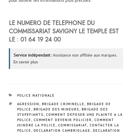
pour obtenir les informations plus précises.
LE NUMERO DE TELEPHONE DU
COMMISSARIAT SAVIGNY LE TEMPLE
EST
LE :
01 64 19 24 00
Service indépendant :
Assistance non affiliée aux marques.
En savoir plus
CATÉGORIES
POLICE NATIONALE
ÉTIQUETTES
AGRESSION
,
BRIGADE CRIMINELLE
,
BRIGADE DE
POLICE
,
BRIGADE DES MINEURS
,
BRIGADE DES
STUPEFIANTS
,
COMMENT DEPOSER UNE PLAINTE A LA
POLICE
,
COMMENT DEVENIR POLICIER
,
COMMENT
JOINDRE LA POLICE
,
COMMISSARIAT
,
CONTACTER LA
POLICE
,
DECLARATION CAMBRIOLAGE
,
DECLARATION