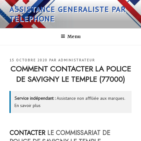
Aller
ASSISTANCE GENERALISTE PAR
au
TELEPHONE
contenu
principal
Menu
PUBLIÉ
15 OCTOBRE 2020
PAR
ADMINISTRATEUR
LE
COMMENT CONTACTER LA POLICE
DE SAVIGNY LE TEMPLE (77000)
Service indépendant :
Assistance non affiliée aux marques.
En savoir plus
CONTACTER
LE COMMISSARIAT DE