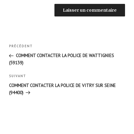
Navigation
Article
PRÉCÉDENT
de
précédent
COMMENT CONTACTER LA POLICE DE WATTIGNIES
l’article
(59139)
Article
SUIVANT
suivant
COMMENT CONTACTER LA POLICE DE VITRY SUR SEINE
(94400)