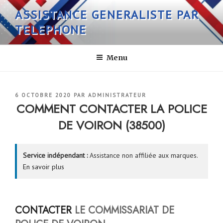
Aller
ASSISTANCE GENERALISTE PAR
au
TELEPHONE
contenu
principal
Menu
PUBLIÉ
6 OCTOBRE 2020
PAR
ADMINISTRATEUR
LE
COMMENT CONTACTER LA POLICE
DE VOIRON (38500)
Service indépendant :
Assistance non affiliée aux marques.
En savoir plus
CONTACTER
LE COMMISSARIAT DE