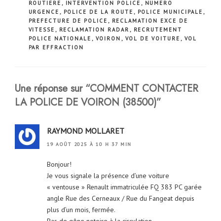
ROUTIERE
,
INTERVENTION POLICE
,
NUMERO
URGENCE
,
POLICE DE LA ROUTE
,
POLICE MUNICIPALE
,
PREFECTURE DE POLICE
,
RECLAMATION EXCE DE
VITESSE
,
RECLAMATION RADAR
,
RECRUTEMENT
POLICE NATIONALE
,
VOIRON
,
VOL DE VOITURE
,
VOL
PAR EFFRACTION
Une réponse sur “COMMENT CONTACTER
LA POLICE DE VOIRON (38500)”
RAYMOND MOLLARET
19 AOÛT 2025 À 10 H 37 MIN
Bonjour!
Je vous signale la présence d’une voiture
« ventouse » Renault immatriculée FQ 383 PC garée
angle Rue des Cerneaux / Rue du Fangeat depuis
plus d’un mois, fermée.
Pas de gêne notoire à la circulation…