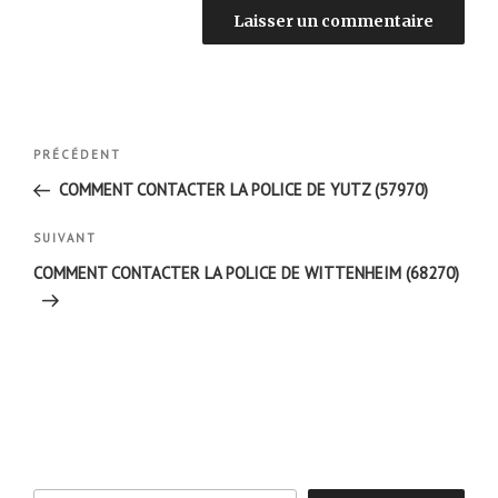
Navigation
Article
PRÉCÉDENT
de
précédent
COMMENT CONTACTER LA POLICE DE YUTZ (57970)
l’article
Article
SUIVANT
suivant
COMMENT CONTACTER LA POLICE DE WITTENHEIM (68270)