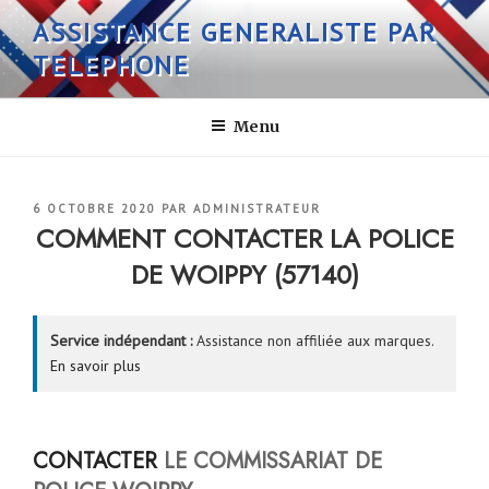
Aller
ASSISTANCE GENERALISTE PAR
au
TELEPHONE
contenu
principal
Menu
PUBLIÉ
6 OCTOBRE 2020
PAR
ADMINISTRATEUR
LE
COMMENT CONTACTER LA POLICE
DE WOIPPY (57140)
Service indépendant :
Assistance non affiliée aux marques.
En savoir plus
CONTACTER
LE COMMISSARIAT DE