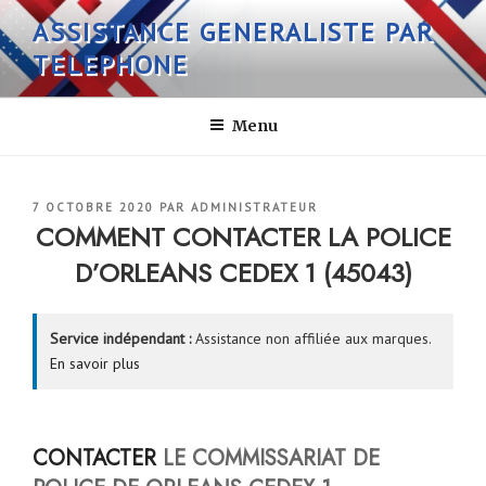
Aller
ASSISTANCE GENERALISTE PAR
au
TELEPHONE
contenu
principal
Menu
PUBLIÉ
7 OCTOBRE 2020
PAR
ADMINISTRATEUR
LE
COMMENT CONTACTER LA POLICE
D’ORLEANS CEDEX 1 (45043)
Service indépendant :
Assistance non affiliée aux marques.
En savoir plus
CONTACTER
LE COMMISSARIAT DE