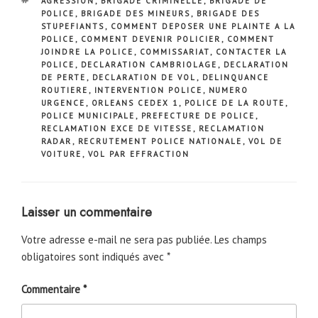
ÉTIQUETTES
AGRESSION
,
BRIGADE CRIMINELLE
,
BRIGADE DE
POLICE
,
BRIGADE DES MINEURS
,
BRIGADE DES
STUPEFIANTS
,
COMMENT DEPOSER UNE PLAINTE A LA
POLICE
,
COMMENT DEVENIR POLICIER
,
COMMENT
JOINDRE LA POLICE
,
COMMISSARIAT
,
CONTACTER LA
POLICE
,
DECLARATION CAMBRIOLAGE
,
DECLARATION
DE PERTE
,
DECLARATION DE VOL
,
DELINQUANCE
ROUTIERE
,
INTERVENTION POLICE
,
NUMERO
URGENCE
,
ORLEANS CEDEX 1
,
POLICE DE LA ROUTE
,
POLICE MUNICIPALE
,
PREFECTURE DE POLICE
,
RECLAMATION EXCE DE VITESSE
,
RECLAMATION
RADAR
,
RECRUTEMENT POLICE NATIONALE
,
VOL DE
VOITURE
,
VOL PAR EFFRACTION
Laisser un commentaire
Votre adresse e-mail ne sera pas publiée.
Les champs
obligatoires sont indiqués avec
*
Commentaire
*