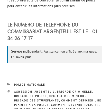
Il est préférable de contacter le commissariat de police
pour obtenir les informations plus précises.
LE NUMERO DE TELEPHONE DU
COMMISSARIAT
ARGENTEUIL
EST LE :
01
34 26 17 17
Service indépendant :
Assistance non affiliée aux marques.
En savoir plus
CATÉGORIES
POLICE NATIONALE
ÉTIQUETTES
AGRESSION
,
ARGENTEUIL
,
BRIGADE CRIMINELLE
,
BRIGADE DE POLICE
,
BRIGADE DES MINEURS
,
BRIGADE DES STUPEFIANTS
,
COMMENT DEPOSER UNE
PLAINTE A LA POLICE
,
COMMENT DEVENIR POLICIER
,