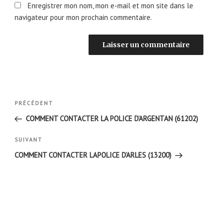
Enregistrer mon nom, mon e-mail et mon site dans le
navigateur pour mon prochain commentaire.
Navigation
Article
PRÉCÉDENT
de
précédent
COMMENT CONTACTER LA POLICE D’ARGENTAN (61202)
l’article
Article
SUIVANT
suivant
COMMENT CONTACTER LAPOLICE D’ARLES (13200)