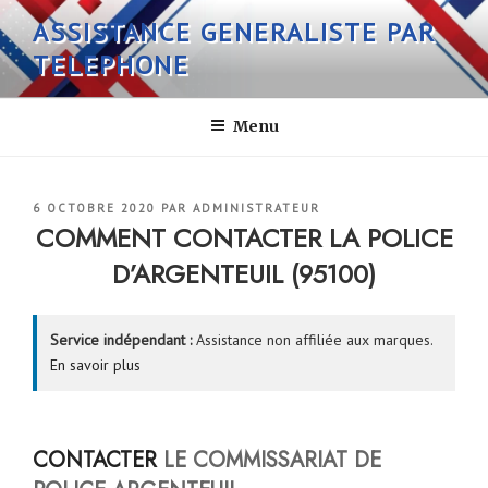
Aller
ASSISTANCE GENERALISTE PAR
au
TELEPHONE
contenu
principal
Menu
PUBLIÉ
6 OCTOBRE 2020
PAR
ADMINISTRATEUR
LE
COMMENT CONTACTER LA POLICE
D’ARGENTEUIL (95100)
Service indépendant :
Assistance non affiliée aux marques.
En savoir plus
CONTACTER
LE COMMISSARIAT DE