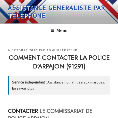
Aller
ASSISTANCE GENERALISTE PAR
au
TELEPHONE
contenu
principal
Menu
PUBLIÉ
6 OCTOBRE 2020
PAR
ADMINISTRATEUR
LE
COMMENT CONTACTER LA POLICE
D’ARPAJON (91291)
Service indépendant :
Assistance non affiliée aux marques.
En savoir plus
CONTACTER
LE COMMISSARIAT DE