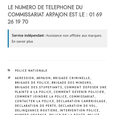
LE NUMERO DE TELEPHONE DU
COMMISSARIAT
ARPAJON
EST LE : 01 69
26 19 70
Service indépendant :
Assistance non affiliée aux marques.
En savoir plus
CATÉGORIES
POLICE NATIONALE
ÉTIQUETTES
AGRESSION
,
ARPAJON
,
BRIGADE CRIMINELLE
,
BRIGADE DE POLICE
,
BRIGADE DES MINEURS
,
BRIGADE DES STUPEFIANTS
,
COMMENT DEPOSER UNE
PLAINTE A LA POLICE
,
COMMENT DEVENIR POLICIER
,
COMMENT JOINDRE LA POLICE
,
COMMISSARIAT
,
CONTACTER LA POLICE
,
DECLARATION CAMBRIOLAGE
,
DECLARATION DE PERTE
,
DECLARATION DE VOL
,
DELINQUANCE ROUTIERE
,
INTERVENTION POLICE
,