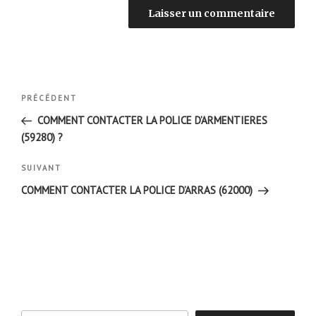
Navigation
Article
PRÉCÉDENT
de
précédent
COMMENT CONTACTER LA POLICE D’ARMENTIERES
l’article
(59280) ?
Article
SUIVANT
suivant
COMMENT CONTACTER LA POLICE D’ARRAS (62000)