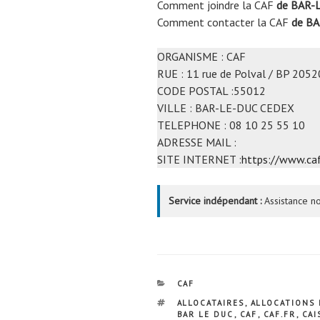
Comment joindre la CAF
de BAR-
Comment contacter la CAF
de BA
ORGANISME : CAF
RUE : 11 rue de Polval / BP 2052
CODE POSTAL :55012
VILLE : BAR-LE-DUC CEDEX
TELEPHONE : 08 10 25 55 10
ADRESSE MAIL :
SITE INTERNET :
https://www.caf
Service indépendant :
Assistance no
CATÉGORIES
CAF
ÉTIQUETTES
ALLOCATAIRES
,
ALLOCATIONS 
BAR LE DUC
,
CAF
,
CAF.FR
,
CAI