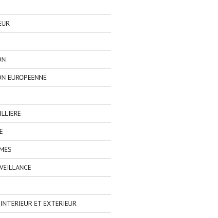
EUR
ON
ON EUROPEENNE
LLIERE
E
IMES
VEILLANCE
NTERIEUR ET EXTERIEUR