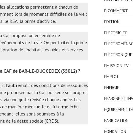
i des allocations permettant à chacun de
E-COMMERCE
mment lors de moments difficiles de la vie :
, le RSA, la prime d’activité.
EDITION
ELECTRICITE
 la Caf propose un ensemble de
événements de la vie. On peut citer la prime
ELECTROMENA
oration de l’habitat, les aides et services
ELECTRONIQUE
EMISSION TV
 la CAF de BAR-LE-DUC CEDEX (55012) ?
EMPLOI
, il faut remplir des conditions de ressources
ENERGIE
aide proposée par la Caf possède ses propres
EPARGNE ET IN
 via une grille révisée chaque année. Les
s de manière mensuelle et à terme échu.
EQUIPEMENT D
endant, elles sont soumises à la
t de la dette sociale (
CRDS
).
FABRICATION
FONDATION