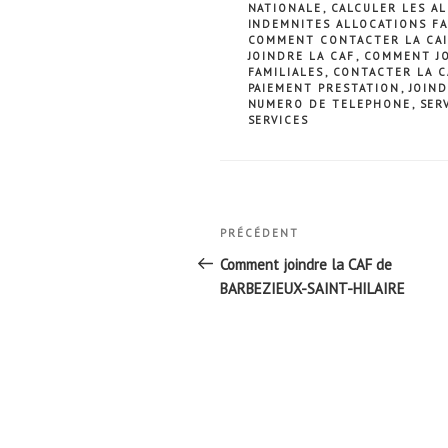
NATIONALE
,
CALCULER LES AL
INDEMNITES ALLOCATIONS FA
COMMENT CONTACTER LA CAI
JOINDRE LA CAF
,
COMMENT JO
FAMILIALES
,
CONTACTER LA C
PAIEMENT PRESTATION
,
JOIND
NUMERO DE TELEPHONE
,
SER
SERVICES
Navigation
Article
PRÉCÉDENT
de
précédent
Comment joindre la CAF de
l’article
BARBEZIEUX-SAINT-HILAIRE