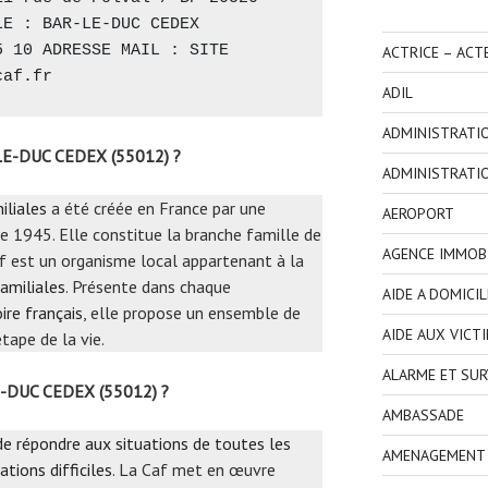
E : BAR-LE-DUC CEDEX 
 10 ADRESSE MAIL : SITE 
ACTRICE – ACT
caf.fr
ADIL
ADMINISTRATI
LE-DUC CEDEX (55012) ?
ADMINISTRATI
iliales
a été créée en France par une
AEROPORT
e 1945. Elle constitue la branche famille de
AGENCE IMMOBI
Caf est un organisme local appartenant à la
amiliales
. Présente dans chaque
AIDE A DOMICIL
ire français
, elle propose un ensemble de
AIDE AUX VICT
tape de la vie.
ALARME ET SUR
LE-DUC CEDEX (55012) ?
AMBASSADE
 de répondre aux situations de toutes les
AMENAGEMENT I
ations difficiles
. La Caf met en œuvre