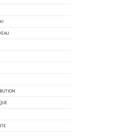
XI
'EAU
IBUTION
QUE
NTE