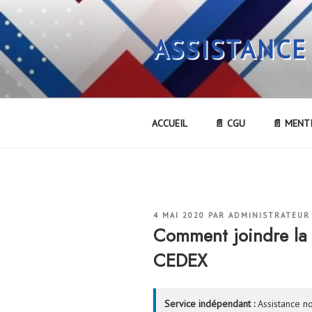
Aller
au
ASSISTANCE
contenu
principal
ACCUEIL
📄 CGU
📄 MENT
PUBLIÉ
4 MAI 2020
PAR
ADMINISTRATEUR
LE
Comment joindre l
CEDEX
Service indépendant :
Assistance no