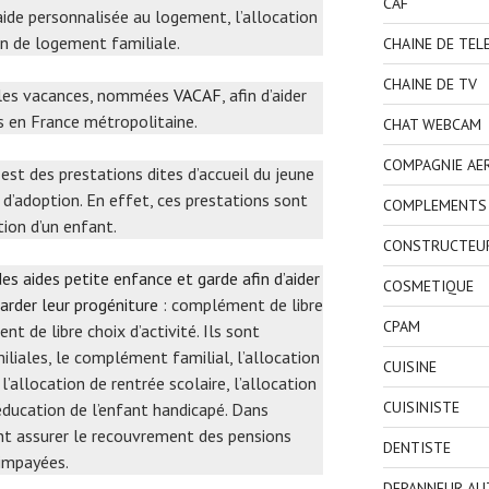
CAF
’aide personnalisée au logement, l’allocation
on de logement familiale.
CHAINE DE TEL
CHAINE DE TV
r les vacances, nommées
VACAF
, afin d’aider
s en France métropolitaine.
CHAT WEBCAM
COMPAGNIE AE
i est des prestations dites d’accueil du jeune
 d’adoption. En effet, ces prestations sont
COMPLEMENTS 
tion d’un enfant.
CONSTRUCTEU
es aides petite enfance et garde afin d’aider
COSMETIQUE
garder leur progéniture
: complément de libre
CPAM
 de libre choix d’activité. Ils sont
liales, le complément familial, l’allocation
CUISINE
l’allocation de rentrée scolaire, l’allocation
CUISINISTE
’éducation de l’enfant handicapé. Dans
nt assurer le recouvrement des pensions
DENTISTE
 impayées.
DEPANNEUR AU