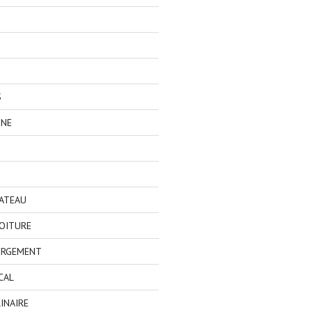
S
GNE
BATEAU
OITURE
ERGEMENT
CAL
INAIRE