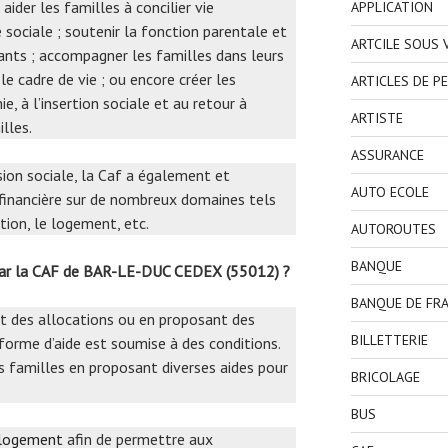
aider les familles à concilier vie
APPLICATION
e sociale ; soutenir la fonction parentale et
ARTCILE SOUS
fants ; accompagner les familles dans leurs
le cadre de vie ; ou encore créer les
ARTICLES DE P
, à l’insertion sociale et au retour à
ARTISTE
lles.
ASSURANCE
ssion sociale, la Caf a également et
AUTO ECOLE
 financière sur de nombreux domaines tels
rtion, le logement, etc.
AUTOROUTES
BANQUE
 par la CAF de BAR-LE-DUC CEDEX (55012) ?
BANQUE DE FR
nt des allocations ou en proposant des
BILLETTERIE
orme d’aide est soumise à des conditions.
s familles en proposant diverses aides pour
BRICOLAGE
BUS
 logement
afin de permettre aux