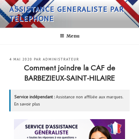
Aller
ASSISTANCE GENERALISTE PAR
au
TELEPHONE
contenu
principal
Menu
PUBLIÉ
4 MAI 2020
PAR
ADMINISTRATEUR
LE
Comment joindre la CAF de
BARBEZIEUX-SAINT-HILAIRE
Service indépendant :
Assistance non affiliée aux marques.
En savoir plus