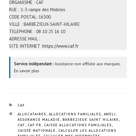
ORGANISME : CAF
RUE : 1-3 rampe des Mobiles
CODE POSTAL :16300
VILLE : BARBEZIEUX-SAINT-HILAIRE
TELEPHONE : 08 10 25 16 10
ADRESSE MAIL :
SITE INTERNET :
https://www.caf.fr
Service indépendant :
Assistance non affiliée aux marques.
En savoir plus
CATÉGORIES
CAF
ÉTIQUETTES
ALLOCATAIRES
,
ALLOCATIONS FAMILIALES
,
AMELI
,
ASSURANCE MALADIE
,
BARBEZIEUX SAINT HILAIRE
,
CAF
,
CAF.FR
,
CAISSE ALLOCATIONS FAMILIALES
,
CAISSE NATIONALE
,
CALCULER LES ALLOCATIONS
FAMILIALES
,
CALCULER MES INDEMNITES