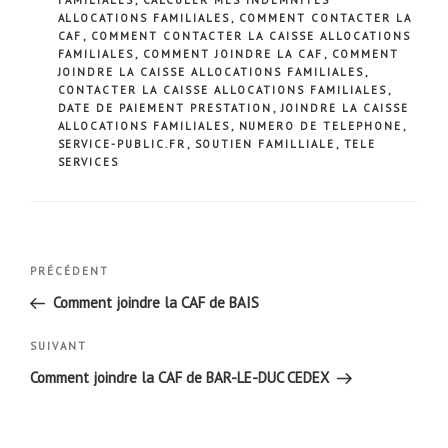
ALLOCATIONS FAMILIALES
,
COMMENT CONTACTER LA
CAF
,
COMMENT CONTACTER LA CAISSE ALLOCATIONS
FAMILIALES
,
COMMENT JOINDRE LA CAF
,
COMMENT
JOINDRE LA CAISSE ALLOCATIONS FAMILIALES
,
CONTACTER LA CAISSE ALLOCATIONS FAMILIALES
,
DATE DE PAIEMENT PRESTATION
,
JOINDRE LA CAISSE
ALLOCATIONS FAMILIALES
,
NUMERO DE TELEPHONE
,
SERVICE-PUBLIC.FR
,
SOUTIEN FAMILLIALE
,
TELE
SERVICES
Navigation
Article
PRÉCÉDENT
de
précédent
Comment joindre la CAF de BAIS
l’article
Article
SUIVANT
suivant
Comment joindre la CAF de BAR-LE-DUC CEDEX