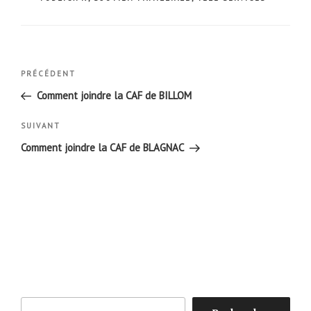
Navigation
Article
PRÉCÉDENT
de
précédent
Comment joindre la CAF de BILLOM
l’article
Article
SUIVANT
suivant
Comment joindre la CAF de BLAGNAC
Rechercher