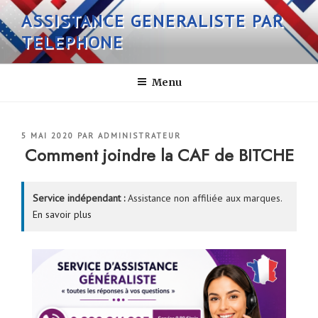
Aller
ASSISTANCE GENERALISTE PAR
au
TELEPHONE
contenu
principal
Menu
PUBLIÉ
5 MAI 2020
PAR
ADMINISTRATEUR
LE
Comment joindre la CAF de BITCHE
Service indépendant :
Assistance non affiliée aux marques.
En savoir plus