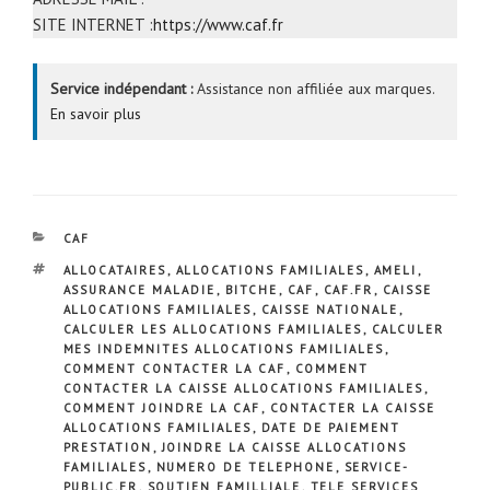
SITE INTERNET :
https://www.caf.fr
Service indépendant :
Assistance non affiliée aux marques.
En savoir plus
CATÉGORIES
CAF
ÉTIQUETTES
ALLOCATAIRES
,
ALLOCATIONS FAMILIALES
,
AMELI
,
ASSURANCE MALADIE
,
BITCHE
,
CAF
,
CAF.FR
,
CAISSE
ALLOCATIONS FAMILIALES
,
CAISSE NATIONALE
,
CALCULER LES ALLOCATIONS FAMILIALES
,
CALCULER
MES INDEMNITES ALLOCATIONS FAMILIALES
,
COMMENT CONTACTER LA CAF
,
COMMENT
CONTACTER LA CAISSE ALLOCATIONS FAMILIALES
,
COMMENT JOINDRE LA CAF
,
CONTACTER LA CAISSE
ALLOCATIONS FAMILIALES
,
DATE DE PAIEMENT
PRESTATION
,
JOINDRE LA CAISSE ALLOCATIONS
FAMILIALES
,
NUMERO DE TELEPHONE
,
SERVICE-
PUBLIC.FR
,
SOUTIEN FAMILLIALE
,
TELE SERVICES