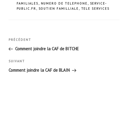
FAMILIALES
,
NUMERO DE TELEPHONE
,
SERVICE-
PUBLIC.FR
,
SOUTIEN FAMILLIALE
,
TELE SERVICES
Navigation
Article
PRÉCÉDENT
de
précédent
Comment joindre la CAF de BITCHE
l’article
Article
SUIVANT
suivant
Comment joindre la CAF de BLAIN