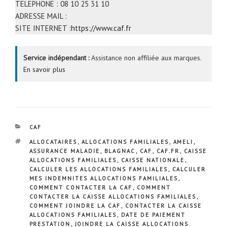
TELEPHONE : 08 10 25 31 10
ADRESSE MAIL :
SITE INTERNET :
https://www.caf.fr
Service indépendant :
Assistance non affiliée aux marques.
En savoir plus
CATÉGORIES
CAF
ÉTIQUETTES
ALLOCATAIRES
,
ALLOCATIONS FAMILIALES
,
AMELI
,
ASSURANCE MALADIE
,
BLAGNAC
,
CAF
,
CAF.FR
,
CAISSE
ALLOCATIONS FAMILIALES
,
CAISSE NATIONALE
,
CALCULER LES ALLOCATIONS FAMILIALES
,
CALCULER
MES INDEMNITES ALLOCATIONS FAMILIALES
,
COMMENT CONTACTER LA CAF
,
COMMENT
CONTACTER LA CAISSE ALLOCATIONS FAMILIALES
,
COMMENT JOINDRE LA CAF
,
CONTACTER LA CAISSE
ALLOCATIONS FAMILIALES
,
DATE DE PAIEMENT
PRESTATION
,
JOINDRE LA CAISSE ALLOCATIONS