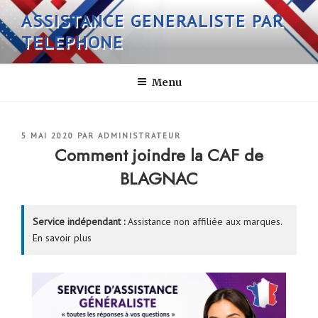
Aller
ASSISTANCE GENERALISTE PAR
au
TELEPHONE
contenu
principal
Menu
PUBLIÉ
5 MAI 2020
PAR
ADMINISTRATEUR
LE
Comment joindre la CAF de
BLAGNAC
Service indépendant :
Assistance non affiliée aux marques.
En savoir plus