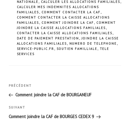
NATIONALE
,
CALCULER LES ALLOCATIONS FAMILIALES
,
CALCULER MES INDEMNITES ALLOCATIONS
FAMILIALES
,
COMMENT CONTACTER LA CAF
,
COMMENT CONTACTER LA CAISSE ALLOCATIONS
FAMILIALES
,
COMMENT JOINDRE LA CAF
,
COMMENT
JOINDRE LA CAISSE ALLOCATIONS FAMILIALES
,
CONTACTER LA CAISSE ALLOCATIONS FAMILIALES
,
DATE DE PAIEMENT PRESTATION
,
JOINDRE LA CAISSE
ALLOCATIONS FAMILIALES
,
NUMERO DE TELEPHONE
,
SERVICE-PUBLIC.FR
,
SOUTIEN FAMILLIALE
,
TELE
SERVICES
Navigation
Article
PRÉCÉDENT
de
précédent
Comment joindre la CAF de BOURGANEUF
l’article
Article
SUIVANT
suivant
Comment joindre la CAF de BOURGES CEDEX 9