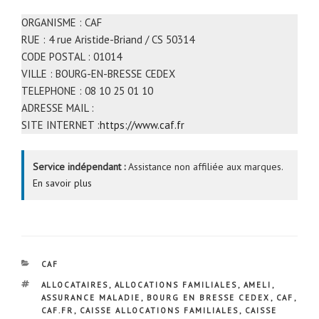
ORGANISME : CAF
RUE : 4 rue Aristide-Briand / CS 50314
CODE POSTAL : 01014
VILLE : BOURG-EN-BRESSE CEDEX
TELEPHONE : 08 10 25 01 10
ADRESSE MAIL :
SITE INTERNET :
https://www.caf.fr
Service indépendant :
Assistance non affiliée aux marques.
En savoir plus
CATÉGORIES
CAF
ÉTIQUETTES
ALLOCATAIRES
,
ALLOCATIONS FAMILIALES
,
AMELI
,
ASSURANCE MALADIE
,
BOURG EN BRESSE CEDEX
,
CAF
,
CAF.FR
,
CAISSE ALLOCATIONS FAMILIALES
,
CAISSE