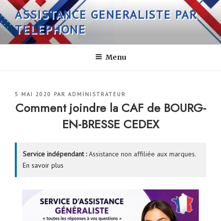
Aller
ASSISTANCE GENERALISTE PAR
au
TELEPHONE
contenu
principal
Menu
PUBLIÉ
5 MAI 2020
PAR
ADMINISTRATEUR
LE
Comment joindre la CAF de BOURG-
EN-BRESSE CEDEX
Service indépendant :
Assistance non affiliée aux marques.
En savoir plus