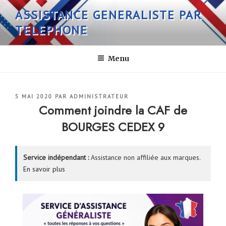
Aller
ASSISTANCE GENERALISTE PAR
au
TELEPHONE
contenu
principal
Menu
PUBLIÉ
5 MAI 2020
PAR
ADMINISTRATEUR
LE
Comment joindre la CAF de
BOURGES CEDEX 9
Service indépendant :
Assistance non affiliée aux marques.
En savoir plus