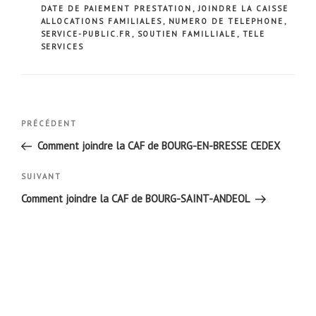
DATE DE PAIEMENT PRESTATION
,
JOINDRE LA CAISSE
ALLOCATIONS FAMILIALES
,
NUMERO DE TELEPHONE
,
SERVICE-PUBLIC.FR
,
SOUTIEN FAMILLIALE
,
TELE
SERVICES
Navigation
Article
PRÉCÉDENT
de
précédent
Comment joindre la CAF de BOURG-EN-BRESSE CEDEX
l’article
Article
SUIVANT
suivant
Comment joindre la CAF de BOURG-SAINT-ANDEOL