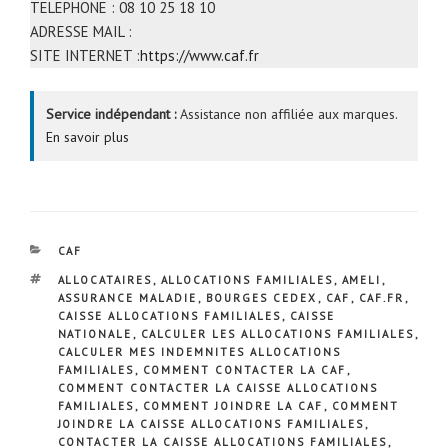
TELEPHONE : 08 10 25 18 10
ADRESSE MAIL :
SITE INTERNET :
https://www.caf.fr
Service indépendant :
Assistance non affiliée aux marques.
En savoir plus
CATÉGORIES
CAF
ÉTIQUETTES
ALLOCATAIRES
,
ALLOCATIONS FAMILIALES
,
AMELI
,
ASSURANCE MALADIE
,
BOURGES CEDEX
,
CAF
,
CAF.FR
,
CAISSE ALLOCATIONS FAMILIALES
,
CAISSE
NATIONALE
,
CALCULER LES ALLOCATIONS FAMILIALES
,
CALCULER MES INDEMNITES ALLOCATIONS
FAMILIALES
,
COMMENT CONTACTER LA CAF
,
COMMENT CONTACTER LA CAISSE ALLOCATIONS
FAMILIALES
,
COMMENT JOINDRE LA CAF
,
COMMENT
JOINDRE LA CAISSE ALLOCATIONS FAMILIALES
,
CONTACTER LA CAISSE ALLOCATIONS FAMILIALES
,