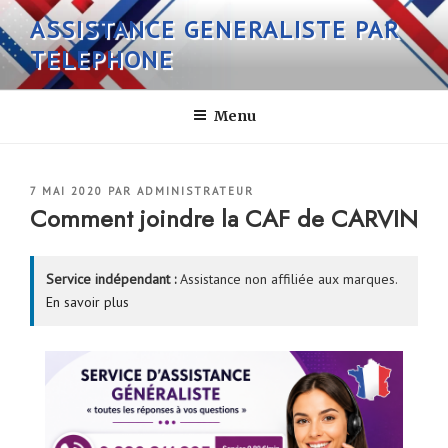
Aller
ASSISTANCE GENERALISTE PAR
au
TELEPHONE
contenu
principal
Menu
PUBLIÉ
7 MAI 2020
PAR
ADMINISTRATEUR
LE
Comment joindre la CAF de CARVIN
Service indépendant :
Assistance non affiliée aux marques.
En savoir plus