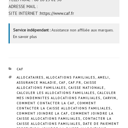
ADRESSE MAIL :
SITE INTERNET :
https://www.caf.fr
Service indépendant :
Assistance non affiliée aux marques.
En savoir plus
CATÉGORIES
CAF
ÉTIQUETTES
ALLOCATAIRES
,
ALLOCATIONS FAMILIALES
,
AMELI
,
ASSURANCE MALADIE
,
CAF
,
CAF.FR
,
CAISSE
ALLOCATIONS FAMILIALES
,
CAISSE NATIONALE
,
CALCULER LES ALLOCATIONS FAMILIALES
,
CALCULER
MES INDEMNITES ALLOCATIONS FAMILIALES
,
CARVIN
,
COMMENT CONTACTER LA CAF
,
COMMENT
CONTACTER LA CAISSE ALLOCATIONS FAMILIALES
,
COMMENT JOINDRE LA CAF
,
COMMENT JOINDRE LA
CAISSE ALLOCATIONS FAMILIALES
,
CONTACTER LA
CAISSE ALLOCATIONS FAMILIALES
,
DATE DE PAIEMENT