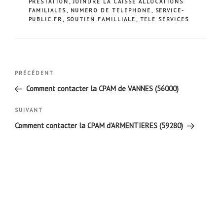
PRESTATION
,
JOINDRE LA CAISSE ALLOCATIONS
FAMILIALES
,
NUMERO DE TELEPHONE
,
SERVICE-
PUBLIC.FR
,
SOUTIEN FAMILLIALE
,
TELE SERVICES
Navigation
Article
PRÉCÉDENT
de
précédent
Comment contacter la CPAM de VANNES (56000)
l’article
Article
SUIVANT
suivant
Comment contacter la CPAM d’ARMENTIERES (59280)