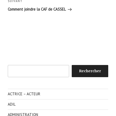
Article
SUIVANT
suivant
Comment joindre la CAF de CASSEL
Rechercher
Rechercher
ACTRICE – ACTEUR
ADIL
ADMINISTRATION