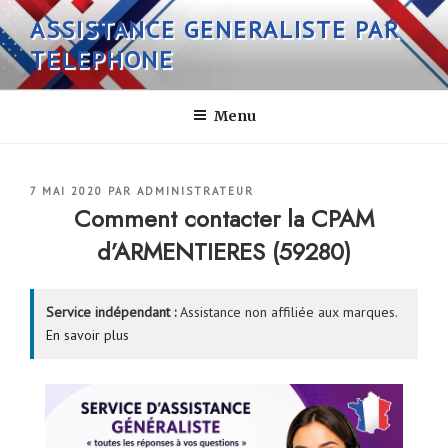
Aller
ASSISTANCE GENERALISTE PAR
au
TELEPHONE
contenu
principal
Menu
PUBLIÉ
7 MAI 2020
PAR
ADMINISTRATEUR
LE
Comment contacter la CPAM
d’ARMENTIERES (59280)
Service indépendant :
Assistance non affiliée aux marques.
En savoir plus