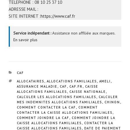
TELEPHONE : 08 10 25 37 10
ADRESSE MAIL :
SITE INTERNET :
https://www.caf.fr
Service indépendant :
Assistance non affiliée aux marques.
En savoir plus
CATÉGORIES
CAF
ÉTIQUETTES
ALLOCATAIRES
,
ALLOCATIONS FAMILIALES
,
AMELI
,
ASSURANCE MALADIE
,
CAF
,
CAF.FR
,
CAISSE
ALLOCATIONS FAMILIALES
,
CAISSE NATIONALE
,
CALCULER LES ALLOCATIONS FAMILIALES
,
CALCULER
MES INDEMNITES ALLOCATIONS FAMILIALES
,
CHINON
,
COMMENT CONTACTER LA CAF
,
COMMENT
CONTACTER LA CAISSE ALLOCATIONS FAMILIALES
,
COMMENT JOINDRE LA CAF
,
COMMENT JOINDRE LA
CAISSE ALLOCATIONS FAMILIALES
,
CONTACTER LA
CAISSE ALLOCATIONS FAMILIALES
,
DATE DE PAIEMENT