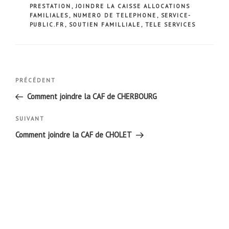
PRESTATION
,
JOINDRE LA CAISSE ALLOCATIONS
FAMILIALES
,
NUMERO DE TELEPHONE
,
SERVICE-
PUBLIC.FR
,
SOUTIEN FAMILLIALE
,
TELE SERVICES
Navigation
Article
PRÉCÉDENT
de
précédent
Comment joindre la CAF de CHERBOURG
l’article
Article
SUIVANT
suivant
Comment joindre la CAF de CHOLET