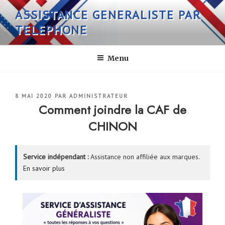
Aller
ASSISTANCE GENERALISTE PAR
au
TELEPHONE
contenu
principal
Menu
PUBLIÉ
8 MAI 2020
PAR
ADMINISTRATEUR
LE
Comment joindre la CAF de
CHINON
Service indépendant :
Assistance non affiliée aux marques.
En savoir plus