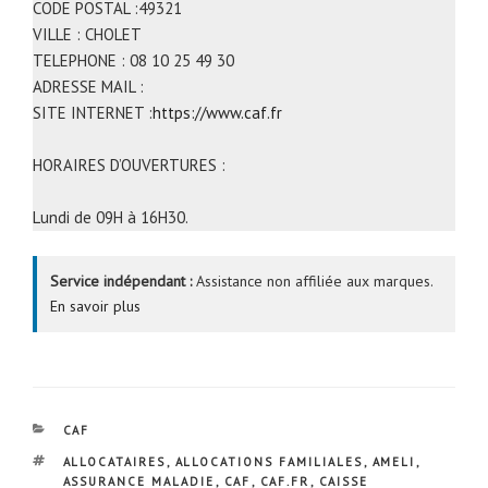
CODE POSTAL :49321
VILLE : CHOLET
TELEPHONE : 08 10 25 49 30
ADRESSE MAIL :
SITE INTERNET :
https://www.caf.fr
HORAIRES D’OUVERTURES :
Lundi de 09H à 16H30.
Service indépendant :
Assistance non affiliée aux marques.
En savoir plus
CATÉGORIES
CAF
ÉTIQUETTES
ALLOCATAIRES
,
ALLOCATIONS FAMILIALES
,
AMELI
,
ASSURANCE MALADIE
,
CAF
,
CAF.FR
,
CAISSE