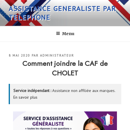
Aller
ASSISTANCE GENERALISTE PAR
au
TELEPHONE
contenu
principal
Menu
PUBLIÉ
8 MAI 2020
PAR
ADMINISTRATEUR
LE
Comment joindre la CAF de
CHOLET
Service indépendant :
Assistance non affiliée aux marques.
En savoir plus