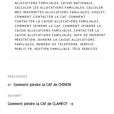
ALLOCATIONS FAMILIALES
,
CAISSE NATIONALE
,
CALCULER LES ALLOCATIONS FAMILIALES
,
CALCULER
MES INDEMNITES ALLOCATIONS FAMILIALES
,
CHOLET
,
COMMENT CONTACTER LA CAF
,
COMMENT
CONTACTER LA CAISSE ALLOCATIONS FAMILIALES
,
COMMENT JOINDRE LA CAF
,
COMMENT JOINDRE LA
CAISSE ALLOCATIONS FAMILIALES
,
CONTACTER LA
CAISSE ALLOCATIONS FAMILIALES
,
DATE DE PAIEMENT
PRESTATION
,
JOINDRE LA CAISSE ALLOCATIONS
FAMILIALES
,
NUMERO DE TELEPHONE
,
SERVICE-
PUBLIC.FR
,
SOUTIEN FAMILLIALE
,
TELE SERVICES
Navigation
Article
PRÉCÉDENT
de
précédent
Comment joindre la CAF de CHINON
l’article
Article
SUIVANT
suivant
Comment joindre la CAF de CLAMECY