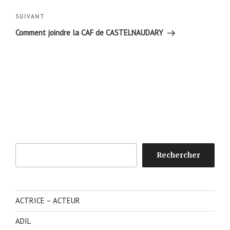
l’article
Article
SUIVANT
suivant
Comment joindre la CAF de CASTELNAUDARY
Rechercher
Rechercher
ACTRICE – ACTEUR
ADIL