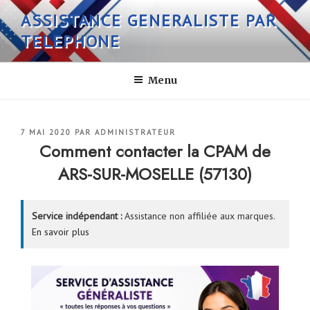
Aller
ASSISTANCE GENERALISTE PAR
au
TELEPHONE
contenu
principal
Menu
PUBLIÉ
7 MAI 2020
PAR
ADMINISTRATEUR
LE
Comment contacter la CPAM de
ARS-SUR-MOSELLE (57130)
Service indépendant :
Assistance non affiliée aux marques.
En savoir plus